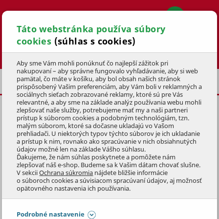
Táto webstránka používa súbory
cookies
(súhlas s cookies)
Hľadať
Aby sme Vám mohli ponúknuť čo najlepší zážitok pri
nakupovaní – aby správne fungovalo vyhľadávanie, aby si web
pamätal, čo máte v košíku, aby bol obsah našich stránok
ZÁHRADA
ZÁHRADNÉ NÁRADIE
SEKERY
prispôsobený Vašim preferenciám, aby Vám boli v reklamných a
sociálnych sieťach zobrazované reklamy, ktoré sú pre Vás
relevantné, a aby sme na základe analýz používania webu mohli
zlepšovať naše služby, potrebujeme mať my a naši partneri
ŠTIEPACÍ KLIN TORZNÝ
prístup k súborom cookies a podobným technológiám, tzn.
malým súborom, ktoré sa dočasne ukladajú vo Vašom
KÓD: 1ZST4122
prehliadači. U niektorých typov týchto súborov je ich ukladanie
a prístup k nim, rovnako ako spracúvanie v nich obsiahnutých
údajov možné len na základe Vášho súhlasu.
Preskočiť sekciu
Ďakujeme, že nám súhlas poskytnete a pomôžete nám
zlepšovať náš e-shop. Budeme sa k Vašim dátam chovať slušne.
V sekcii
Ochrana súkromia
nájdete bližšie informácie
o súboroch cookies a súvisiacom spracúvaní údajov, aj možnosť
opätovného nastavenia ich používania.
Podrobné nastavenie