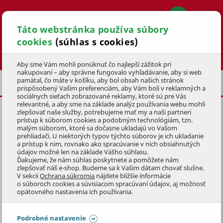
Táto webstránka používa súbory
cookies
(súhlas s cookies)
Hľadať
Aby sme Vám mohli ponúknuť čo najlepší zážitok pri
nakupovaní – aby správne fungovalo vyhľadávanie, aby si web
pamätal, čo máte v košíku, aby bol obsah našich stránok
UPRATOVACIE PRÁCE
prispôsobený Vašim preferenciám, aby Vám boli v reklamných a
sociálnych sieťach zobrazované reklamy, ktoré sú pre Vás
relevantné, a aby sme na základe analýz používania webu mohli
zlepšovať naše služby, potrebujeme mať my a naši partneri
STOJAN
prístup k súborom cookies a podobným technológiám, tzn.
malým súborom, ktoré sa dočasne ukladajú vo Vašom
KÓD: 1KUZ3015
prehliadači. U niektorých typov týchto súborov je ich ukladanie
a prístup k nim, rovnako ako spracúvanie v nich obsiahnutých
údajov možné len na základe Vášho súhlasu.
Preskočiť sekciu
Ďakujeme, že nám súhlas poskytnete a pomôžete nám
zlepšovať náš e-shop. Budeme sa k Vašim dátam chovať slušne.
V sekcii
Ochrana súkromia
nájdete bližšie informácie
o súboroch cookies a súvisiacom spracúvaní údajov, aj možnosť
opätovného nastavenia ich používania.
Podrobné nastavenie