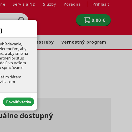
jne
Servis a ND
Služby
Poradňa
Prihlásiť
0,00 €
)
Chovateľské potreby
Vernostný program
yhľadávanie,
eferenciám, aby
né, a aby sme na
rtneri prístup
adajú vo Vašom
ko spracúvanie
 Vašim dátam
úvisiacom
Povoliť všetko
tuálne dostupný
aktívny