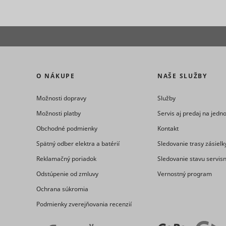
_clck
consent_m
O NÁKUPE
NAŠE SLUŽBY
Možnosti dopravy
Služby
_uetsid
Možnosti platby
Servis aj predaj na jed
Obchodné podmienky
Kontakt
Spätný odber elektra a batérií
Sledovanie trasy zásielk
Reklamačný poriadok
Sledovanie stavu servis
_clsk [x2]
Odstúpenie od zmluvy
Vernostný program
Ochrana súkromia
_uetsid_e
Podmienky zverejňovania recenzií
consent_p