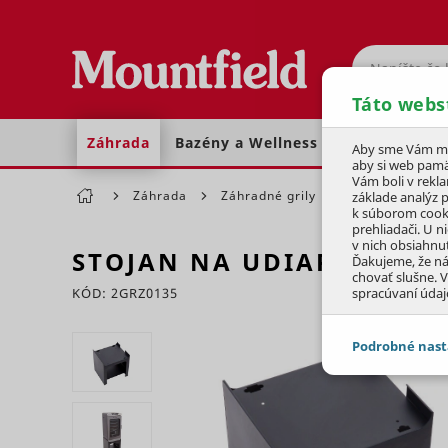
Hľadať
Táto webs
Záhrada
Bazény a Wellness
Dom a dielňa
Aby sme Vám moh
aby si web pamä
Vám boli v rekl
Záhrada
Záhradné grily
Príslušenstvo
základe analýz 
k súborom cook
prehliadači. U n
v nich obsiahnu
STOJAN NA UDIAREŇ CHA
Ďakujeme, že n
chovať slušne. V
KÓD: 2GRZ0135
spracúvaní údaj
Preskočiť sekciu
Podrobné nast
JEDNOTLIVÉ 
Potrebné - 