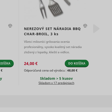
s used
on
eted
s a
 of
D that
.
NEREZOVÝ SET NÁRADIA BBQ
PEKÁČ
s a
Súbor
Súbor
Súbor
CHAR-BROIL,
3 ks
CHAR-
g
HTTP
Relácia
HTTP
3 mesiacov
HTTP
e
vice.
Všetci milovníci grilovania ocenia
Pekáč na 
cookie
cookie
cookie
s used
profesionálny, vysoko kvalitný set náradia
poklop pr
Súbor
eted
zložený z lopatky, klieští a vidlice.
ako klasi
Relácia
HTTP
e
pokrmov. 
cookie
24,00 €
40,80 
kie
KOŠÍKA
DO KOŠÍKA
Súbor
s data
Miestne
 €
Odporúčaná cena od výrobcu :
48,00 €
Odporúča
2 rokov
HTTP
Súbor
sitor.
e
obá
úložisko
cookie
sy
Skladom > 5 kusov
HTTP
Súbor
HTML
Skladom v 17 predajniach
y
cookie
ion is
3 mesiacov
HTTP
cookie
ity
Miestne
Dlhodobá
úložisko
sement
HTML
e.