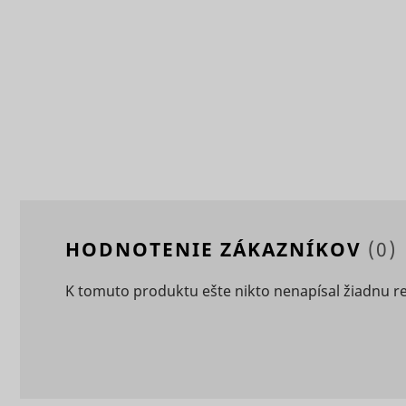
eventStr
tt_appInfo
__cf_bm [x
cart_remi
hjViewpor
cart_remi
tt_pixel_s
HODNOTENIE ZÁKAZNÍKOV
(0)
checkedSt
K tomuto produktu ešte nikto nenapísal žiadnu r
lastVisite
tt_session