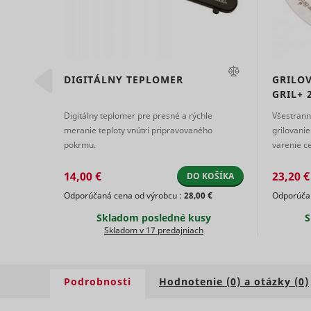
 CHAR-
DIGITÁLNY TEPLOMER
GRILOV
GRIL+
ts
persooEnv
uuid2
 zaistí
Digitálny teplomer pre presné a rýchle
Všestranné
epečenie
meranie teploty vnútri pripravovaného
grilovani
vaní
pokrmu.
varenie c
persooSes
samostatne
14,00 €
23,20 €
OŠÍKA
DO KOŠÍKA
0 €
Odporúčaná cena od výrobcu :
28,00 €
Odporúčan
persooVid
hjActiveV
Skladom posledné kusy
S
test_cooki
Skladom v 17 predajniach
XANDR_P
daktelaWe
Podrobnosti
Hodnotenie (0) a otázky (0)