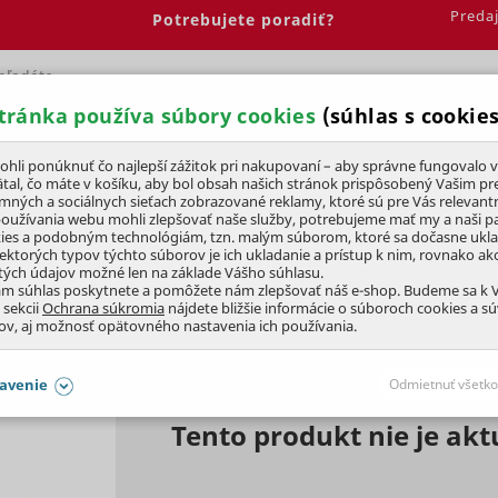
Preda
Potrebujete poradiť?
tránka používa súbory cookies
(súhlas s cookies
Spálňa
Jedáleň
Elektrobicykle
Vína
Pre deti
li ponúknuť čo najlepší zážitok pri nakupovaní – aby správne fungovalo v
tal, čo máte v košíku, aby bol obsah našich stránok prispôsobený Vašim pr
amných a sociálnych sieťach zobrazované reklamy, ktoré sú pre Vás relevant
Grilovacie náradie
používania webu mohli zlepšovať naše služby, potrebujeme mať my a naši pa
ies a podobným technológiám, tzn. malým súborom, ktoré sa dočasne ukl
iektorých typov týchto súborov je ich ukladanie a prístup k nim, rovnako a
tých údajov možné len na základe Vášho súhlasu.
R-BROIL
45x47x42cm
ám súhlas poskytnete a pomôžete nám zlepšovať náš e-shop. Budeme sa k
 sekcii
Ochrana súkromia
nájdete bližšie informácie o súboroch cookies a s
ov, aj možnosť opätovného nastavenia ich používania.
avenie
Odmietnuť všetko
Tento produkt nie je ak
SÚHLASY AJ S DETAILMI
aby naše stránky mohli fungovať
Vždy 