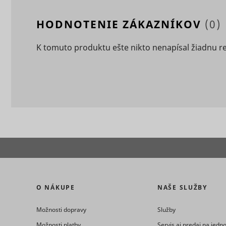
HODNOTENIE ZÁKAZNÍKOV
(0)
eventStr
tt_appInfo
K tomuto produktu ešte nikto nenapísal žiadnu r
__cf_bm [x
cart_remi
hjViewpor
cart_remi
tt_pixel_s
checkedSt
lastVisite
O NÁKUPE
NAŠE SLUŽBY
Možnosti dopravy
Služby
tt_session
Možnosti platby
Servis aj predaj na jed