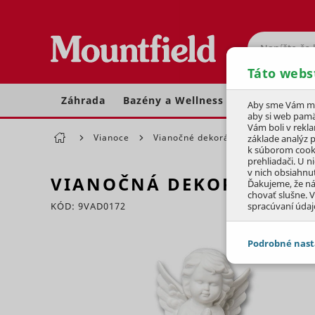
Hľadať
Táto webs
Záhrada
Bazény a Wellness
Dom a dielňa
Aby sme Vám moh
aby si web pamä
Vám boli v rekl
Vianoce
Vianočné dekorácie
Posledná 
základe analýz 
k súborom cook
prehliadači. U n
v nich obsiahnu
VIANOČNÁ DEKORÁCIA A
Ďakujeme, že n
chovať slušne. V
KÓD: 9VAD0172
spracúvaní údaj
Preskočiť sekciu
Podrobné nast
JEDNOTLIVÉ 
Potrebné - 