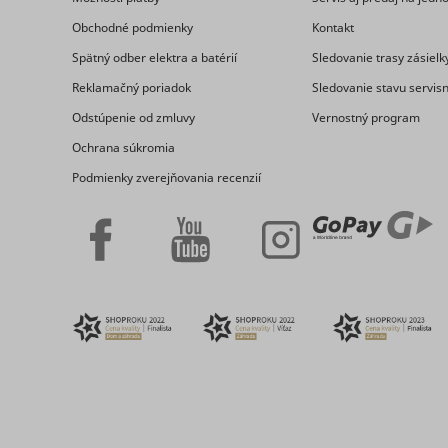
_clck
Obchodné podmienky
Kontakt
consent_m
Spätný odber elektra a batérií
Sledovanie trasy zásielk
Reklamačný poriadok
Sledovanie stavu servis
Odstúpenie od zmluvy
Vernostný program
Ochrana súkromia
Podmienky zverejňovania recenzií
_uetsid
_clsk [x2]
_uetsid_e
consent_p