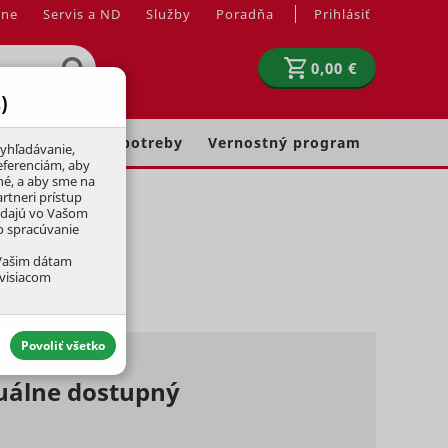
jne
Servis a ND
Služby
Poradňa
Prihlásiť
0,00 €
)
Chovateľské potreby
Vernostný program
yhľadávanie,
eferenciám, aby
né, a aby sme na
rtneri prístup
adajú vo Vašom
ko spracúvanie
 Vašim dátam
úvisiacom
Povoliť všetko
tuálne dostupný
aktívny