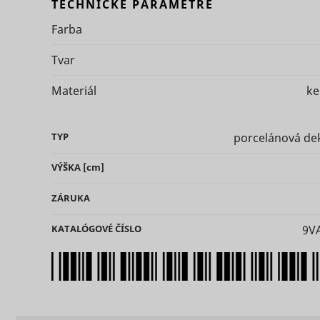
TECHNICKÉ PARAMETRE
Farba
Tvar
Materiál
ke
ts
persooEnv
uuid2
TYP
porcelánová de
persooSes
VÝŠKA
[cm]
ZÁRUKA
persooVid
hjActiveV
test_cooki
KATALÓGOVÉ ČÍSLO
9V
XANDR_P
daktelaWe