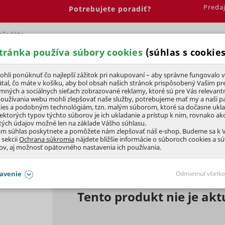
Preda
Potrebujete poradiť?
tránka používa súbory cookies
(súhlas s cookies
Spálňa
Jedáleň
Elektrobicykle
Vína
Pre deti
li ponúknuť čo najlepší zážitok pri nakupovaní – aby správne fungovalo v
tal, čo máte v košíku, aby bol obsah našich stránok prispôsobený Vašim pr
amných a sociálnych sieťach zobrazované reklamy, ktoré sú pre Vás relevant
šanca
používania webu mohli zlepšovať naše služby, potrebujeme mať my a naši pa
ies a podobným technológiám, tzn. malým súborom, ktoré sa dočasne ukl
iektorých typov týchto súborov je ich ukladanie a prístup k nim, rovnako a
tých údajov možné len na základe Vášho súhlasu.
NJEL
16cm,
KERAMIKA
ám súhlas poskytnete a pomôžete nám zlepšovať náš e-shop. Budeme sa k
 sekcii
Ochrana súkromia
nájdete bližšie informácie o súboroch cookies a s
ov, aj možnosť opätovného nastavenia ich používania.
DOPREDAJ
avenie
Odmietnuť všetko
Tento produkt nie je ak
SÚHLASY AJ S DETAILMI
aby naše stránky mohli fungovať
Vždy 