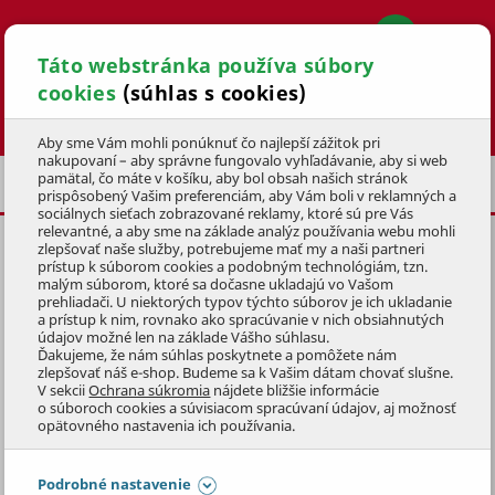
Táto webstránka používa súbory
cookies
(súhlas s cookies)
Hľadať
Aby sme Vám mohli ponúknuť čo najlepší zážitok pri
nakupovaní – aby správne fungovalo vyhľadávanie, aby si web
pamätal, čo máte v košíku, aby bol obsah našich stránok
VIANOČNÉ DEKORÁCIE
POSLEDNÁ ŠANCA
prispôsobený Vašim preferenciám, aby Vám boli v reklamných a
sociálnych sieťach zobrazované reklamy, ktoré sú pre Vás
relevantné, a aby sme na základe analýz používania webu mohli
zlepšovať naše služby, potrebujeme mať my a naši partneri
VIANOČNÉ
prístup k súborom cookies a podobným technológiám, tzn.
SEDÁTKO/TROJNOŽKA
malým súborom, ktoré sa dočasne ukladajú vo Vašom
prehliadači. U niektorých typov týchto súborov je ich ukladanie
318x390mm
a prístup k nim, rovnako ako spracúvanie v nich obsiahnutých
údajov možné len na základe Vášho súhlasu.
KÓD: 9VAD0244
Ďakujeme, že nám súhlas poskytnete a pomôžete nám
zlepšovať náš e-shop. Budeme sa k Vašim dátam chovať slušne.
V sekcii
Ochrana súkromia
nájdete bližšie informácie
Preskočiť sekciu
o súboroch cookies a súvisiacom spracúvaní údajov, aj možnosť
DOPREDAJ
opätovného nastavenia ich používania.
Podrobné nastavenie