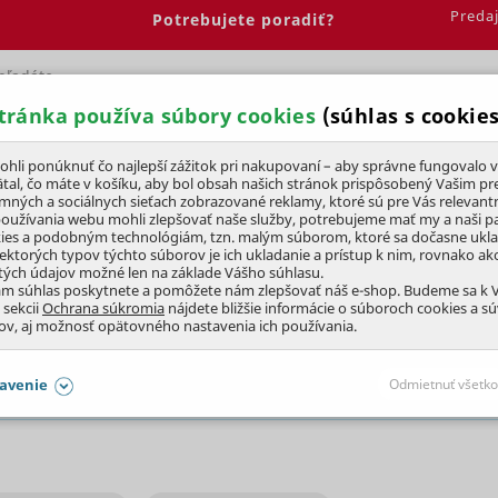
Preda
Potrebujete poradiť?
tránka používa súbory cookies
(súhlas s cookies
Spálňa
Jedáleň
Elektrobicykle
Vína
Pre deti
li ponúknuť čo najlepší zážitok pri nakupovaní – aby správne fungovalo v
tal, čo máte v košíku, aby bol obsah našich stránok prispôsobený Vašim pr
amných a sociálnych sieťach zobrazované reklamy, ktoré sú pre Vás relevant
kvety
používania webu mohli zlepšovať naše služby, potrebujeme mať my a naši pa
ies a podobným technológiám, tzn. malým súborom, ktoré sa dočasne ukl
iektorých typov týchto súborov je ich ukladanie a prístup k nim, rovnako a
tých údajov možné len na základe Vášho súhlasu.
ám súhlas poskytnete a pomôžete nám zlepšovať náš e-shop. Budeme sa k
 sekcii
Ochrana súkromia
nájdete bližšie informácie o súboroch cookies a s
ov, aj možnosť opätovného nastavenia ich používania.
eme novú ponuku...
avenie
Odmietnuť všetko
SÚHLASY AJ S DETAILMI
aby naše stránky mohli fungovať
Vždy 