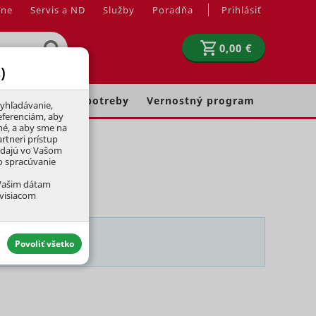
jne
Servis a ND
Služby
Poradňa
Prihlásiť
0,00 €
)
Chovateľské potreby
Vernostný program
yhľadávanie,
eferenciám, aby
né, a aby sme na
rtneri prístup
adajú vo Vašom
ko spracúvanie
 Vašim dátam
úvisiacom
Povoliť všetko
aktívny