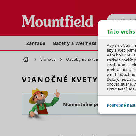
Hľadať
Táto webs
Záhrada
Bazény a Wellness
Dom a dielňa
Aby sme Vám moh
aby si web pamä
Vám boli v rekl
Vianoce
Ozdoby na stromček
Vianočné 
základe analýz 
k súborom cook
prehliadači. U n
v nich obsiahnu
VIANOČNÉ KVETY
Ďakujeme, že n
chovať slušne. V
spracúvaní údaj
Momentálne pre Vás pripravuj
Podrobné nast
JEDNOTLIVÉ 
Potrebné - 