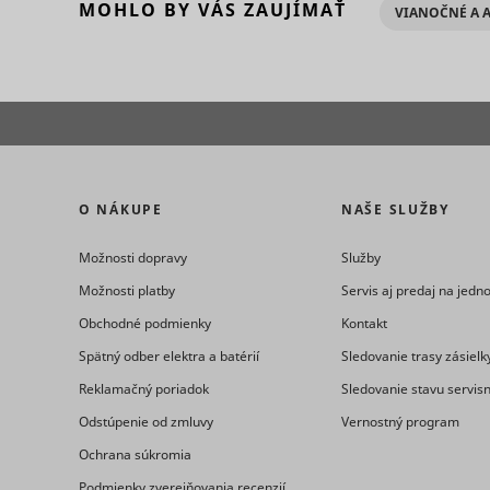
MOHLO BY VÁS ZAUJÍMAŤ
VIANOČNÉ A 
Potrebné sú
základné fu
Štatistiky - 
stránok. We
Štatistické
komunikovať
Preferencie 
informácií
Meno
Preferenčné
zmenia spôs
Marketing -
jazyk alebo
Meno
O NÁKUPE
NAŠE SLUŽBY
Marketingov
stránkach. 
užívateľov, 
Meno
Možnosti dopravy
Služby
PHPSESSID
Možnosti platby
Servis aj predaj na jed
Meno
Obchodné podmienky
Kontakt
Spätný odber elektra a batérií
Sledovanie trasy zásielk
Reklamačný poriadok
Sledovanie stavu servis
bounce
Odstúpenie od zmluvy
Vernostný program
c
Ochrana súkromia
g
anj
Podmienky zverejňovania recenzií