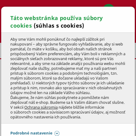
Táto webstránka používa súbory
cookies
(súhlas s cookies)
Hľadať
Aby sme Vám mohli ponúknuť čo najlepší zážitok pri
nakupovaní – aby správne fungovalo vyhľadávanie, aby si web
pamätal, čo máte v košíku, aby bol obsah našich stránok
VIANOČNÉ DEKORÁCIE
POSLEDNÁ ŠANCA
prispôsobený Vašim preferenciám, aby Vám boli v reklamných a
sociálnych sieťach zobrazované reklamy, ktoré sú pre Vás
relevantné, a aby sme na základe analýz používania webu mohli
zlepšovať naše služby, potrebujeme mať my a naši partneri
VIANOČNÝ SVIETNIK HVIEZDA
prístup k súborom cookies a podobným technológiám, tzn.
9cm,
MIX FARIEB
malým súborom, ktoré sa dočasne ukladajú vo Vašom
prehliadači. U niektorých typov týchto súborov je ich ukladanie
a prístup k nim, rovnako ako spracúvanie v nich obsiahnutých
KÓD: 9VAD0215
údajov možné len na základe Vášho súhlasu.
Ďakujeme, že nám súhlas poskytnete a pomôžete nám
zlepšovať náš e-shop. Budeme sa k Vašim dátam chovať slušne.
Preskočiť sekciu
DOPREDAJ
V sekcii
Ochrana súkromia
nájdete bližšie informácie
o súboroch cookies a súvisiacom spracúvaní údajov, aj možnosť
opätovného nastavenia ich používania.
Podrobné nastavenie