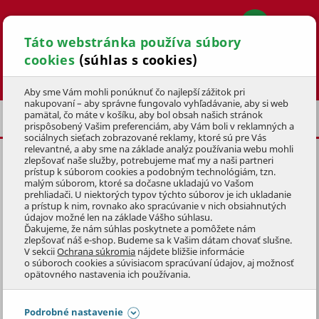
Táto webstránka používa súbory
cookies
(súhlas s cookies)
Hľadať
Aby sme Vám mohli ponúknuť čo najlepší zážitok pri
nakupovaní – aby správne fungovalo vyhľadávanie, aby si web
pamätal, čo máte v košíku, aby bol obsah našich stránok
VIANOČNÉ SVIEČKY
VONNÉ SVIEČKY
prispôsobený Vašim preferenciám, aby Vám boli v reklamných a
sociálnych sieťach zobrazované reklamy, ktoré sú pre Vás
relevantné, a aby sme na základe analýz používania webu mohli
zlepšovať naše služby, potrebujeme mať my a naši partneri
VONNÁ SVIEČKA KAŠMÍR,
300g
prístup k súborom cookies a podobným technológiám, tzn.
malým súborom, ktoré sa dočasne ukladajú vo Vašom
KÓD: 9VAD0792
prehliadači. U niektorých typov týchto súborov je ich ukladanie
a prístup k nim, rovnako ako spracúvanie v nich obsiahnutých
údajov možné len na základe Vášho súhlasu.
Preskočiť sekciu
DOPREDAJ
Ďakujeme, že nám súhlas poskytnete a pomôžete nám
zlepšovať náš e-shop. Budeme sa k Vašim dátam chovať slušne.
V sekcii
Ochrana súkromia
nájdete bližšie informácie
o súboroch cookies a súvisiacom spracúvaní údajov, aj možnosť
opätovného nastavenia ich používania.
Podrobné nastavenie