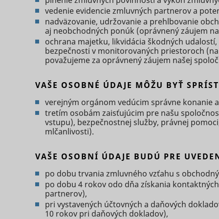
plnenie zmluvných povinností a výkon zmluvnýc
vedenie evidencie zmluvných partnerov a pote
nadväzovanie, udržovanie a prehlbovanie obcho
aj neobchodných ponúk (oprávnený záujem naš
ochrana majetku, likvidácia škodných udalostí,
bezpečnosti v monitorovaných priestoroch (nap
považujeme za oprávnený záujem našej spoloč
ts
persooEnv
uuid2
VAŠE OSOBNÉ ÚDAJE MÔŽU BYŤ SPRÍ
verejným orgánom vedúcim správne konanie ale
persooSes
tretím osobám zaisťujúcim pre našu spoločnosť
vstupu), bezpečnostnej služby, právnej pomoci
mlčanlivosti).
persooVid
hjActiveV
test_cooki
VAŠE OSOBNÍ ÚDAJE BUDÚ PRE UVEDE
XANDR_P
po dobu trvania zmluvného vzťahu s obchodný
po dobu 4 rokov odo dňa získania kontaktnýc
partnerov),
daktelaWe
pri vystavených účtovných a daňových doklado
10 rokov pri daňových dokladov),