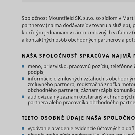
Potrebné sú
základné fu
Štatistiky - 
Spoločnosť Mountfield SK, s.r.o. so sídlom v Mar
stránok. We
partnerov (najmä dodávateľov tovaru a služieb),
Štatistické
komunikovať
Preferencie 
k určitým jednaniam v rámci zmluvných vzťahov (
informácií
Meno
a kontaktných osôb obchodných partnerov a pot
Preferenčné
zmenia spôs
Marketing -
jazyk alebo
Meno
NAŠA SPOLOČNOSŤ SPRACÚVA NAJMÄ 
Marketingov
stránkach. 
meno, priezvisko, pracovnú pozíciu, telefónne čí
užívateľov, 
Meno
podpis,
PHPSESSID
informácie o zmluvných vzťahoch s obchodným
zmluvného partnera, registračná značka mot
Meno
obchodného partnera, záznam/zápis komunik
audiovizuálny záznam obstaraný v chránených 
partnera alebo pracovníka obchodného partne
bounce
TIETO OSOBNÉ ÚDAJE NAŠA SPOLOČNO
c
g
anj
vydávanie a vedenie evidencie účtovných a daň