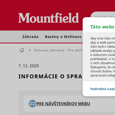
Hľadať
Táto webs
Záhrada
Bazény a Wellness
Dom a dielňa
Aby sme Vám moh
aby si web pamä
Vám boli v rekl
Ochrana súkromia - Pre obchodných partnerov
základe analýz 
k súborom cook
prehliadači. U n
v nich obsiahnu
7. 12. 2020
Ďakujeme, že n
chovať slušne. V
INFORMÁCIE O SPRACOVANÍ 
spracúvaní údaj
Podrobné nast
JEDNOTLIVÉ 
PRE NÁVŠTEVNÍKOV WEBU
Potrebné - 