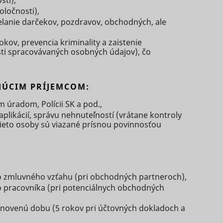
sti),
s used
on
ločnosti),
eted
elanie darčekov, pozdravov, obchodných, ale
s a
 of
kov, prevencia kriminality a zaistenie
D that
.
sti spracovávaných osobných údajov), čo
s a
Súbor
Súbor
Súbor
g
HTTP
Relácia
HTTP
3 mesiacov
HTTP
e
vice.
cookie
cookie
JÚCIM PRÍJEMCOM:
cookie
s used
Súbor
eted
úradom, Polícii SK a pod.,
Relácia
HTTP
e
likácií, správu nehnuteľností (vrátane kontroly
cookie
tieto osoby sú viazané prísnou povinnosťou
kie
Súbor
s data
Miestne
2 rokov
HTTP
Súbor
sitor.
e
obá
úložisko
cookie
HTTP
Súbor
HTML
y
cookie
ion is
3 mesiacov
HTTP
 zmluvného vzťahu (pri obchodných partneroch),
cookie
 pracovníka (pri potenciálnych obchodných
ity
Miestne
Dlhodobá
úložisko
sement
anovenú dobu (5 rokov pri účtovných dokladoch a
HTML
e.