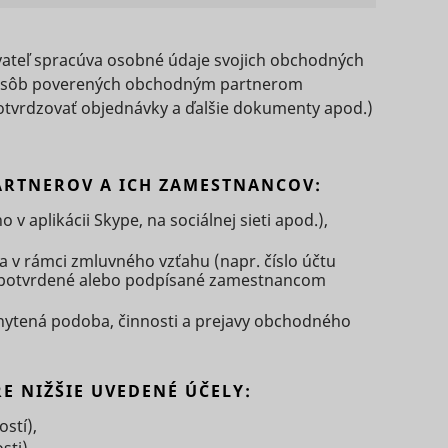
 umožňujú
webových
ovateľ spracúva osobné údaje svojich obchodných
ov, osôb poverených obchodným partnerom
i, ako
lna
nia
otvrdzovať objednávky a ďalšie dokumenty apod.)
Typ
ácie, ktoré
ania
álna
eferovaný
Typ
RTNEROV A ICH ZAMESTNANCOV:
ových
ovania
Maximálna
ednotlivých
Súbor
v aplikácii Skype, na sociálnej sieti apod.),
doba
Typ
HTTP
skladovania
v rámci zmluvného vzťahu (napr. číslo účtu
cookie
Maximálna
, potvrdené alebo podpísané zamestnancom
doba
Typ
ith
skladovania
chytená podoba, činnosti a prejavy obchodného
s a
Sledovač
D that
n
pixelov
Súbor
s a
 NIŽŠIE UVEDENÉ ÚČELY:
te.
Súbor
Súbor
HTTP
g
s
1 rok
HTTP
3 mesiacov
HTTP
stí),
cookie
vice.
cookie
cookie