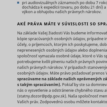
pri audiovizuálnych záznamoch po dobu 7 rok
dochádza k expedícii tovaru, po dobu 21 dní) 
výkon a obhajobu našich právnych nárokov.
eventStr
tt_appInfo
AKÉ PRÁVA MÁTE V SÚVISLOSTI SO S
__cf_bm [x
cart_remi
Na základe Vašej žiadosti Vás budeme informovať
kópie spracúvaných osobných údajov, prípadne in
hjViewpor
účely, o príjemcoch, ktorým ich poskytujeme, dob
cart_remi
neprenesených osobných údajov alebo doplnenia 
spoločnosť vymazala osobné údaje, ktoré o Vás s
potrebujeme kvôli plneniu našich právnych povin
tt_pixel_s
checkedSt
našich právnych nárokov. V prípadoch stanovený
osobných údajov. Máte právo požadovať prenos V
spracúvame na základe našich oprávnených záu
lastVisite
s takým spracúvaním).
Pokiaľ by ste sa domniev
nás o vysvetlenie a odstránenie chybného stavu a
(statny.dozor@pdp.gov.sk). Naša spoločnosť men
Vašich práv. Zodpovednú osobu môžete kontakto
tt_session