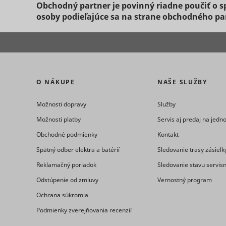
_clck
Obchodný partner je povinný riadne poučiť o sp
consent_m
osoby
podieľajúce sa na strane obchodného par
O NÁKUPE
NAŠE SLUŽBY
_uetsid
Možnosti dopravy
Služby
Možnosti platby
Servis aj predaj na jed
Obchodné podmienky
Kontakt
Spätný odber elektra a batérií
Sledovanie trasy zásielk
_clsk [x2]
Reklamačný poriadok
Sledovanie stavu servis
Odstúpenie od zmluvy
Vernostný program
_uetsid_e
Ochrana súkromia
consent_p
Podmienky zverejňovania recenzií