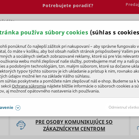
Preda
Potrebujete poradiť?
tránka používa súbory cookies
(súhlas s cookies
Spálňa
Jedáleň
Elektrobicykle
Vína
Pre deti
li ponúknuť čo najlepší zážitok pri nakupovaní – aby správne fungovalo v
tal, čo máte v košíku, aby bol obsah našich stránok prispôsobený Vašim pr
amných a sociálnych sieťach zobrazované reklamy, ktoré sú pre Vás relevant
používania webu mohli zlepšovať naše služby, potrebujeme mať my a naši pa
ies a podobným technológiám, tzn. malým súborom, ktoré sa dočasne ukl
iektorých typov týchto súborov je ich ukladanie a prístup k nim, rovnako a
tých údajov možné len na základe Vášho súhlasu.
ám súhlas poskytnete a pomôžete nám zlepšovať náš e-shop. Budeme sa k
 sekcii
Ochrana súkromia
nájdete bližšie informácie o súboroch cookies a s
OSOBNÝCH ÚDAJOV OBCHODNÝCH PAR
ov, aj možnosť opätovného nastavenia ich používania.
avenie
Odmietnuť všetko
SÚHLASY AJ S DETAILMI
PRE OSOBY KOMUNIKUJÚCE SO
ZÁKAZNÍCKYM CENTROM
aby naše stránky mohli fungovať
Vždy 