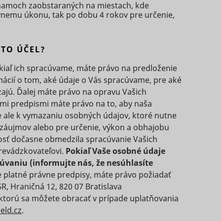
the
znamoch zaobstaraných na miestach, kde
ávnemu úkonu, tak po dobu 4 rokov pre určenie,
Miestne
ing
Miestne
Dlhodobá
úložisko
TikTok,
e
Relácia
úložisko
HTML
Súbor
ing the
NTO ÚČEL?
HTML
Súbor
HTTP
1 rok
HTTP
cookie
kiaľ ich spracúvame, máte právo na predloženie
ed
e
Miestne
cookie
ácií o tom, aké údaje o Vás spracúvame, pre aké
úložisko
Súbor
zajú. Ďalej máte právo na opravu Vašich
the
HTML
Relácia
HTTP
mi predpismi máte právo na to, aby naša
e
cookie
ing
e ale k vymazaniu osobných údajov, ktoré nutne
Miestne
Súbor
TikTok,
 záujmov alebo pre určenie, výkon a obhajobu
Relácia
úložisko
1 deň
HTTP
ing the
osť dočasne obmedzila spracúvanie Vašich
e
HTML
cookie
revádzkovateľovi.
Pokiaľ Vaše osobné údaje
ed
Súbor
vaniu (informujte nás, že nesúhlasíte
400 dní
HTTP
e
e platné právne predpisy, máte právo požiadať
cookie
the
, Hraničná 12, 820 07 Bratislava
torú sa môžete obracať v prípade uplatňovania
ing
Miestne
eld.cz
.
TikTok,
Súbor
Relácia
úložisko