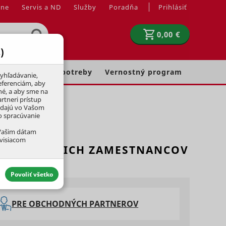
jne
Servis a ND
Služby
Poradňa
Prihlásiť
0,00 €
)
Chovateľské potreby
Vernostný program
yhľadávanie,
eferenciám, aby
né, a aby sme na
rtneri prístup
adajú vo Vašom
ko spracúvanie
 Vašim dátam
úvisiacom
TNEROV A ICH ZAMESTNANCOV
Povoliť všetko
PRE OBCHODNÝCH PARTNEROV
aktívny