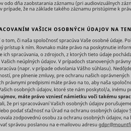
Used by 
ov odo dňa zaobstarania záznamu (pri audiovizuálnych zá
between
optimize
function.
social
a v prípade, že na základe takého záznamu pristúpime k pr
humans
the visitor's
network
Čaká na
and bots.
experience.
eam
scripts.persoo.cz
service, 
schváleni
This is
TikTok
Saves the
for track
PRACOVANÍM VAŠICH OSOBNÝCH ÚDAJOV NA TE
heureka.group
beneficial
user's
2]
1 deň
use of
Čaká na
heureka.sk
for the
screen size
nder
cdn.mountfield.cz
 o tom, či naša spoločnosť spracúva Vaše osobné údaje. Po
embedd
schváleni
website, in
in order to
services.
ý prístup k ním. Rovnako máte právo na poskytnutie inform
order to
tId
Hotjar
adjust the
Relácia
e ich spracúvania, o zdrojoch, z ktorých tieto údaje pochád
Used by 
make valid
Čaká na
size of
nder_relation
cdn.mountfield.cz
social
Vašich neúplných údajov. V prípadoch stanovených právny
reports on
schváleni
images on
network
pracúva (napr. v prípade odvolania Vášho súhlasu). Nedôjd
the use of
the
service, 
their
ností, pre plnenie zmluvy, pre ochranu našich oprávnených
Čaká na
ession_index
TikTok
website.
oreIds
cdn.mountfield.cz
for track
website.
ch právnymi predpismi máte právo na to, aby naša spoločn
schváleni
Collects
use of
Used to
ašich osobných údajov, ktoré ste nám poskytol/a, inému p
data on the
embedd
detect if
jmov, máte právo vzniesť námietku voči takému spracú
Čaká na
user’s
services.
dProductIds
www.mountfield.sk
the visitor
schváleni
ali, že pri spracovávaní Vašich osobných údajov porušujem
navigation
Used by 
has
and
lebo podať sťažnosť na Úrad na ochranu osobných údajov SR
social
accepted
behavior on
ovala zodpovednú osobu za ochranu osobných údajov, na k
network
the
the
vať správou poslanou na e-mailovou adresu
gdpr@mountfi
service, 
marketing
Id
TikTok
website.