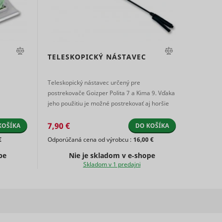
s used
on
eted
s a
 of
D that
.
TELESKOPICKÝ NÁSTAVEC
s a
Súbor
Súbor
Súbor
g
HTTP
Relácia
HTTP
3 mesiacov
HTTP
e
vice.
Teleskopický nástavec určený pre
cookie
cookie
cookie
s used
postrekovače Goizper Polita 7 a Kima 9. Vďaka
Súbor
eted
jeho použitiu je možné postrekovať aj horšie
Relácia
HTTP
e
dostupné miesta, napr. ko ...
cookie
7,90 €
kie
KOŠÍKA
DO KOŠÍKA
Súbor
s data
Miestne
€
Odporúčaná cena od výrobcu :
16,00 €
2 rokov
HTTP
Súbor
sitor.
e
obá
úložisko
cookie
pe
Nie je skladom v e‑shope
HTTP
Súbor
HTML
Skladom v 1 predajni
y
cookie
ion is
3 mesiacov
HTTP
cookie
ity
Miestne
Dlhodobá
úložisko
sement
HTML
e.