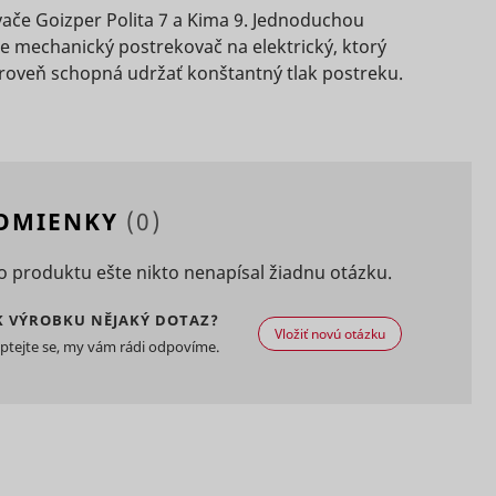
the
vače Goizper Polita 7 a Kima 9. Jednoduchou
 mechanický postrekovač na elektrický, ktorý
Miestne
ing
Miestne
zároveň schopná udržať konštantný tlak postreku.
Dlhodobá
úložisko
TikTok,
e
Relácia
úložisko
HTML
Súbor
ing the
HTML
Súbor
HTTP
1 rok
HTTP
cookie
ed
e
Miestne
cookie
úložisko
Súbor
the
POMIENKY
(0)
HTML
Relácia
HTTP
e
cookie
ing
Miestne
 produktu ešte nikto nenapísal žiadnu otázku.
Súbor
TikTok,
Relácia
úložisko
1 deň
HTTP
ing the
e
HTML
K VÝROBKU NĚJAKÝ DOTAZ?
cookie
Vložiť novú otázku
ptejte se, my vám rádi odpovíme.
ed
Súbor
400 dní
HTTP
e
cookie
the
ing
Miestne
TikTok,
Súbor
Relácia
úložisko