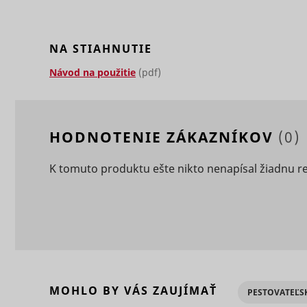
eventStr
NA STIAHNUTIE
tt_appInfo
Návod na použitie
(pdf)
__cf_bm [x
cart_remi
hjViewpor
HODNOTENIE ZÁKAZNÍKOV
(0)
cart_remi
K tomuto produktu ešte nikto nenapísal žiadnu r
tt_pixel_s
checkedSt
lastVisite
MOHLO BY VÁS ZAUJÍMAŤ
PESTOVATEĽS
tt_session