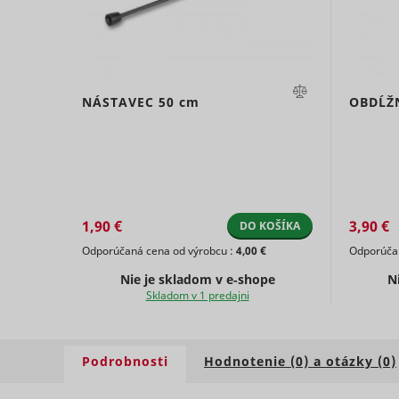
NÁSTAVEC
50 cm
OBDĹŽ
ts
persooEnv
uuid2
persooSes
1,90 €
3,90 €
DO KOŠÍKA
Odporúčaná cena od výrobcu :
4,00 €
Odporúčan
persooVid
hjActiveV
Nie je skladom v e‑shope
N
test_cooki
Skladom v 1 predajni
XANDR_P
daktelaWe
Podrobnosti
Hodnotenie (0) a otázky (0)