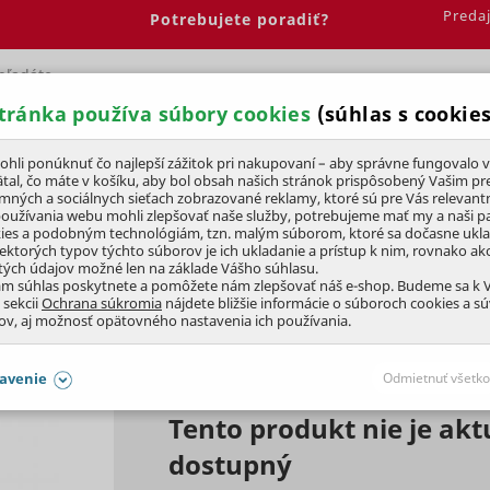
Preda
Potrebujete poradiť?
tránka používa súbory cookies
(súhlas s cookies
Spálňa
Jedáleň
Elektrobicykle
Vína
Pre deti
li ponúknuť čo najlepší zážitok pri nakupovaní – aby správne fungovalo v
tal, čo máte v košíku, aby bol obsah našich stránok prispôsobený Vašim pr
amných a sociálnych sieťach zobrazované reklamy, ktoré sú pre Vás relevant
kovače
Príslušenstvo
používania webu mohli zlepšovať naše služby, potrebujeme mať my a naši pa
ies a podobným technológiám, tzn. malým súborom, ktoré sa dočasne ukl
iektorých typov týchto súborov je ich ukladanie a prístup k nim, rovnako a
tých údajov možné len na základe Vášho súhlasu.
LAVA
ám súhlas poskytnete a pomôžete nám zlepšovať náš e-shop. Budeme sa k
 sekcii
Ochrana súkromia
nájdete bližšie informácie o súboroch cookies a s
ov, aj možnosť opätovného nastavenia ich používania.
avenie
Odmietnuť všetko
Tento produkt nie je akt
SÚHLASY AJ S DETAILMI
dostupný
aby naše stránky mohli fungovať
Vždy 