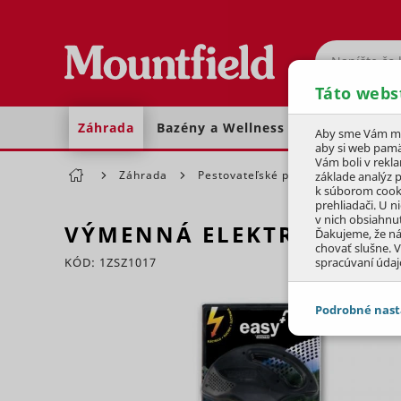
Hľadať
Táto webs
Záhrada
Bazény a Wellness
Dom a dielňa
Aby sme Vám moh
aby si web pamä
Vám boli v rekl
Záhrada
Pestovateľské potreby
Postre
základe analýz 
k súborom cook
prehliadači. U n
v nich obsiahnu
VÝMENNÁ ELEKTRICKÁ H
Ďakujeme, že n
chovať slušne. V
KÓD: 1ZSZ1017
spracúvaní údaj
Preskočiť sekciu
Podrobné nast
JEDNOTLIVÉ 
Potrebné - 