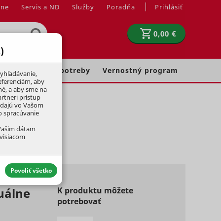
jne
Servis a ND
Služby
Poradňa
Prihlásiť
0,00 €
)
Chovateľské potreby
Vernostný program
yhľadávanie,
eferenciám, aby
né, a aby sme na
rtneri prístup
adajú vo Vašom
ko spracúvanie
 Vašim dátam
úvisiacom
Povoliť všetko
uálne
K produktu môžete
potrebovať
aktívny