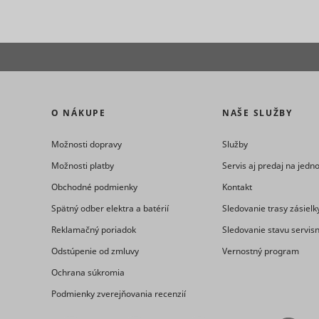
_clck
consent_m
O NÁKUPE
NAŠE SLUŽBY
Možnosti dopravy
Služby
_uetsid
Možnosti platby
Servis aj predaj na jed
Obchodné podmienky
Kontakt
Spätný odber elektra a batérií
Sledovanie trasy zásielk
_clsk [x2]
Reklamačný poriadok
Sledovanie stavu servis
Odstúpenie od zmluvy
Vernostný program
Ochrana súkromia
_uetsid_e
consent_p
Podmienky zverejňovania recenzií