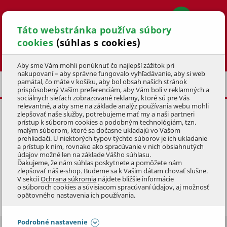
Táto webstránka používa súbory
cookies
(súhlas s cookies)
Hľadať
Aby sme Vám mohli ponúknuť čo najlepší zážitok pri
nakupovaní – aby správne fungovalo vyhľadávanie, aby si web
pamätal, čo máte v košíku, aby bol obsah našich stránok
ČISTIACA TECHNIKA
VYSÁVAČE
prispôsobený Vašim preferenciám, aby Vám boli v reklamných a
sociálnych sieťach zobrazované reklamy, ktoré sú pre Vás
relevantné, a aby sme na základe analýz používania webu mohli
zlepšovať naše služby, potrebujeme mať my a naši partneri
prístup k súborom cookies a podobným technológiám, tzn.
malým súborom, ktoré sa dočasne ukladajú vo Vašom
prehliadači. U niektorých typov týchto súborov je ich ukladanie
VYSÁVAČE
a prístup k nim, rovnako ako spracúvanie v nich obsiahnutých
údajov možné len na základe Vášho súhlasu.
Ďakujeme, že nám súhlas poskytnete a pomôžete nám
Potrebujete nájsť spoľahlivý vysávač? Radi vám
zlepšovať náš e-shop. Budeme sa k Vašim dátam chovať slušne.
V sekcii
Ochrana súkromia
nájdete bližšie informácie
pomôžeme vybrať ten správny pre vašu domácnosť. V
o súboroch cookies a súvisiacom spracúvaní údajov, aj možnosť
našej ponuke nájdete tyčové a robotické vysávače, ktoré
Zobraziť celý popis
opätovného nastavenia ich používania.
sa líšia nielen funkciami, ale aj výkonom.
Tyčové vysávače
sú skvelé pre tých, ktorí pri upratovaní
Podrobné nastavenie