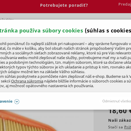
Preda
Potrebujete poradiť?
tránka používa súbory cookies
(súhlas s cookies
Spálňa
Jedáleň
Elektrobicykle
Vína
Pre deti
li ponúknuť čo najlepší zážitok pri nakupovaní – aby správne fungovalo v
tal, čo máte v košíku, aby bol obsah našich stránok prispôsobený Vašim pr
amných a sociálnych sieťach zobrazované reklamy, ktoré sú pre Vás relevant
používania webu mohli zlepšovať naše služby, potrebujeme mať my a naši pa
ies a podobným technológiám, tzn. malým súborom, ktoré sa dočasne ukl
iektorých typov týchto súborov je ich ukladanie a prístup k nim, rovnako a
tých údajov možné len na základe Vášho súhlasu.
ám súhlas poskytnete a pomôžete nám zlepšovať náš e-shop. Budeme sa k
 sekcii
Ochrana súkromia
nájdete bližšie informácie o súboroch cookies a s
ov, aj možnosť opätovného nastavenia ich používania.
KLUBOVÁ CENA
avenie
Odmietnuť všetko
18,60 
SÚHLASY AJ S DETAILMI
Naši zákaz
Stačí sa
Pri
aby naše stránky mohli fungovať
Vždy 