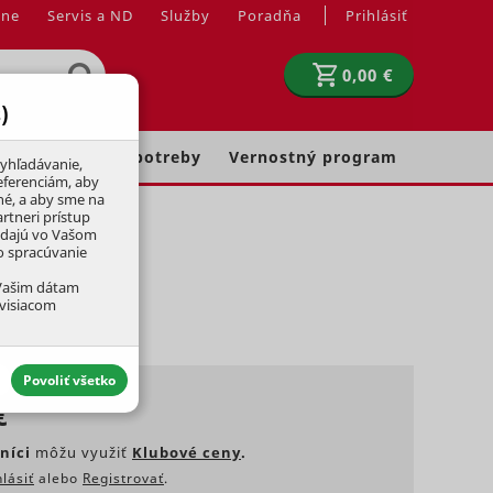
jne
Servis a ND
Služby
Poradňa
Prihlásiť
0,00 €
)
Chovateľské potreby
Vernostný program
yhľadávanie,
eferenciám, aby
né, a aby sme na
rtneri prístup
adajú vo Vašom
ko spracúvanie
 Vašim dátam
úvisiacom
Povoliť všetko
€
níci
môžu využiť
Klubové ceny
.
hlásiť
alebo
Registrovať
.
aktívny