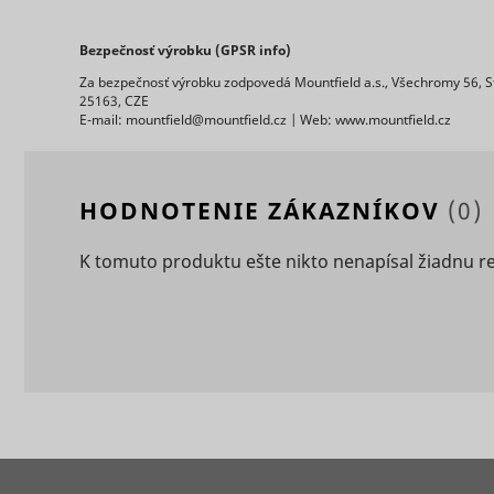
Bezpečnosť výrobku (GPSR info)
Za bezpečnosť výrobku zodpovedá Mountfield a.s., Všechromy 56, S
25163, CZE
E-mail: mountfield@mountfield.cz | Web: www.mountfield.cz
ts
persooEnv
uuid2
HODNOTENIE ZÁKAZNÍKOV
(0)
persooSes
K tomuto produktu ešte nikto nenapísal žiadnu r
persooVid
hjActiveV
test_cooki
XANDR_P
daktelaWe