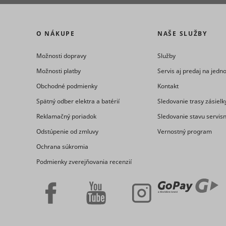
eventStr
O NÁKUPE
NAŠE SLUŽBY
tt_appInfo
Možnosti dopravy
Služby
__cf_bm [x
cart_remi
Možnosti platby
Servis aj predaj na jed
Obchodné podmienky
Kontakt
hjViewpor
Spätný odber elektra a batérií
Sledovanie trasy zásielk
cart_remi
Reklamačný poriadok
Sledovanie stavu servis
Odstúpenie od zmluvy
Vernostný program
tt_pixel_s
checkedSt
Ochrana súkromia
Podmienky zverejňovania recenzií
lastVisite
tt_session