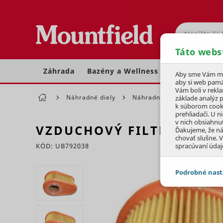
Hľadať
Táto webs
Záhrada
Bazény a Wellness
Dom a dielňa
Aby sme Vám moh
aby si web pamä
Vám boli v rekl
Náhradné diely
Náhradné diely pre motory
základe analýz 
k súborom cook
prehliadači. U n
v nich obsiahnu
VZDUCHOVÝ FILTER DOV
Ďakujeme, že n
chovať slušne. V
KÓD: UB792038
spracúvaní údaj
Preskočiť sekciu
Podrobné nast
JEDNOTLIVÉ 
Potrebné - 