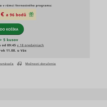
a v rámci Vernostného programu:
 umožňujú
webových
 €
a 96 bodů
i, ako
lna
nia
Typ
 DO KOŠÍKA
ácie, ktoré
ania
álna
eferovaný
> 5 kusov
Typ
a od 09:45
v 18 predajniach
ových
ovania
Maximálna
rok 11.08. u Vás
ednotlivých
Súbor
doba
Typ
HTTP
skladovania
cookie
Maximálna
rovnávača
Možnosti doručenia
doba
Typ
ith
skladovania
s a
Sledovač
D that
n
pixelov
Súbor
s a
te.
Súbor
Súbor
HTTP
g
s
1 rok
HTTP
3 mesiacov
HTTP
cookie
vice.
cookie
cookie