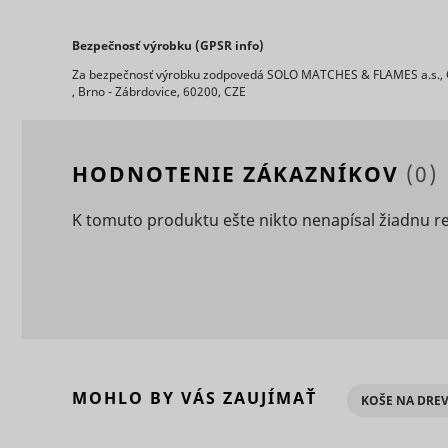
Bezpečnosť výrobku (GPSR info)
Za bezpečnosť výrobku zodpovedá SOLO MATCHES & FLAMES a.s., 
, Brno - Zábrdovice, 60200, CZE
ts
persooEnv
uuid2
HODNOTENIE ZÁKAZNÍKOV
(0)
persooSes
K tomuto produktu ešte nikto nenapísal žiadnu r
persooVid
hjActiveV
test_cooki
XANDR_P
MOHLO BY VÁS ZAUJÍMAŤ
daktelaWe
KOŠE NA DRE