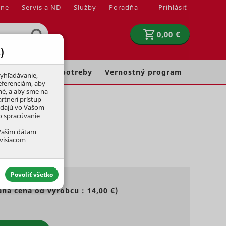
jne
Servis a ND
Služby
Poradňa
Prihlásiť
0,00 €
)
Chovateľské potreby
Vernostný program
yhľadávanie,
eferenciám, aby
né, a aby sme na
rtneri prístup
adajú vo Vašom
ko spracúvanie
 Vašim dátam
úvisiacom
Povoliť všetko
ná cena od výrobcu :
14,00 €
)
aktívny