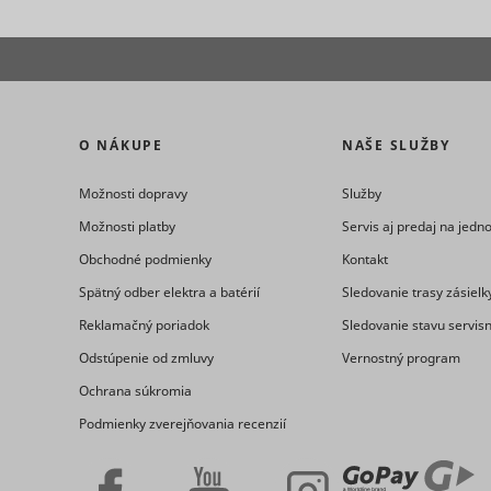
eventStr
tt_appInfo
__cf_bm [x
O NÁKUPE
NAŠE SLUŽBY
cart_remi
hjViewpor
Možnosti dopravy
Služby
cart_remi
Možnosti platby
Servis aj predaj na jed
Obchodné podmienky
Kontakt
tt_pixel_s
Spätný odber elektra a batérií
Sledovanie trasy zásielk
checkedSt
Reklamačný poriadok
Sledovanie stavu servis
Odstúpenie od zmluvy
Vernostný program
lastVisite
Ochrana súkromia
Podmienky zverejňovania recenzií
tt_session