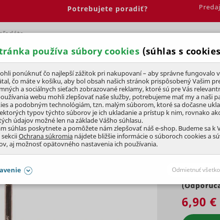
Preda
Potrebujete poradiť?
tránka používa súbory cookies
(súhlas s cookies
Spálňa
Jedáleň
Elektrobicykle
Vína
Pre deti
li ponúknuť čo najlepší zážitok pri nakupovaní – aby správne fungovalo v
tal, čo máte v košíku, aby bol obsah našich stránok prispôsobený Vašim pr
amných a sociálnych sieťach zobrazované reklamy, ktoré sú pre Vás relevant
tvo
Podpaľovače, zápalky, pepo
používania webu mohli zlepšovať naše služby, potrebujeme mať my a naši pa
ies a podobným technológiám, tzn. malým súborom, ktoré sa dočasne ukl
iektorých typov týchto súborov je ich ukladanie a prístup k nim, rovnako a
tých údajov možné len na základe Vášho súhlasu.
ám súhlas poskytnete a pomôžete nám zlepšovať náš e-shop. Budeme sa k
 sekcii
Ochrana súkromia
nájdete bližšie informácie o súboroch cookies a s
ov, aj možnosť opätovného nastavenia ich používania.
avenie
Odmietnuť všetko
(Odporúča
SÚHLASY AJ S DETAILMI
6,90 €
aby naše stránky mohli fungovať
Vždy 