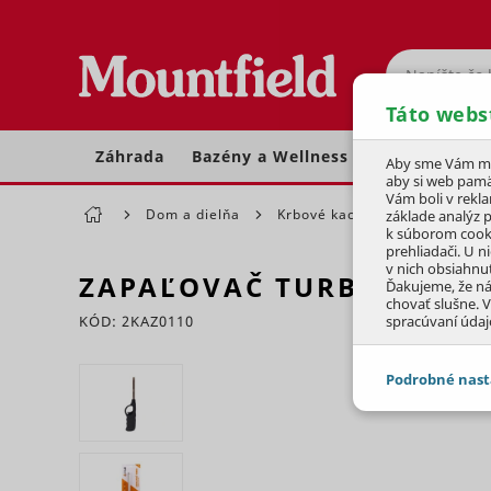
Hľadať
Táto webs
Záhrada
Bazény a Wellness
Dom a dielňa
Aby sme Vám moh
aby si web pamä
Vám boli v rekl
Dom a dielňa
Krbové kachle
Príslušens
základe analýz 
k súborom cook
prehliadači. U n
v nich obsiahnu
ZAPAĽOVAČ TURBO
Ďakujeme, že n
chovať slušne. V
KÓD: 2KAZ0110
spracúvaní údaj
Preskočiť sekciu
Podrobné nast
JEDNOTLIVÉ 
Potrebné - 