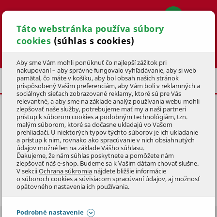
Táto webstránka používa súbory
cookies
(súhlas s cookies)
Hľadať
Aby sme Vám mohli ponúknuť čo najlepší zážitok pri
nakupovaní – aby správne fungovalo vyhľadávanie, aby si web
pamätal, čo máte v košíku, aby bol obsah našich stránok
DOM A DIELŇA
NÁRADIE
AKU NÁRADIE
prispôsobený Vašim preferenciám, aby Vám boli v reklamných a
sociálnych sieťach zobrazované reklamy, ktoré sú pre Vás
relevantné, a aby sme na základe analýz používania webu mohli
zlepšovať naše služby, potrebujeme mať my a naši partneri
prístup k súborom cookies a podobným technológiám, tzn.
malým súborom, ktoré sa dočasne ukladajú vo Vašom
prehliadači. U niektorých typov týchto súborov je ich ukladanie
AKU NÁRADIE
a prístup k nim, rovnako ako spracúvanie v nich obsiahnutých
údajov možné len na základe Vášho súhlasu.
Ďakujeme, že nám súhlas poskytnete a pomôžete nám
Vďaka svojmu napätiu poskytuje Aku náradie výnimočný
zlepšovať náš e-shop. Budeme sa k Vašim dátam chovať slušne.
V sekcii
Ochrana súkromia
nájdete bližšie informácie
výkon. Jeho hlavnou výhodou je mobilita, kedy nemusíte
o súboroch cookies a súvisiacom spracúvaní údajov, aj možnosť
premýšľať nad dĺžkou prívodného kábla a dostupnosťou
Zobraziť celý popis
opätovného nastavenia ich používania.
elektrickej zásuvky. Technika je vhodná pre všetky
montáže v teréne.
Podrobné nastavenie