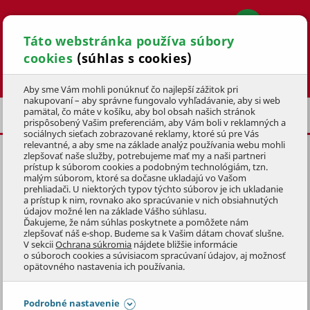
Táto webstránka používa súbory
cookies
(súhlas s cookies)
Hľadať
Aby sme Vám mohli ponúknuť čo najlepší zážitok pri
nakupovaní – aby správne fungovalo vyhľadávanie, aby si web
pamätal, čo máte v košíku, aby bol obsah našich stránok
PRILBY
prispôsobený Vašim preferenciám, aby Vám boli v reklamných a
sociálnych sieťach zobrazované reklamy, ktoré sú pre Vás
relevantné, a aby sme na základe analýz používania webu mohli
zlepšovať naše služby, potrebujeme mať my a naši partneri
CYKLISTICKÁ PRILBA MTF L/XL,
prístup k súborom cookies a podobným technológiám, tzn.
ČIERNO/ČERVENÁ
malým súborom, ktoré sa dočasne ukladajú vo Vašom
prehliadači. U niektorých typov týchto súborov je ich ukladanie
a prístup k nim, rovnako ako spracúvanie v nich obsiahnutých
KÓD: 4KOZ3108
údajov možné len na základe Vášho súhlasu.
Ďakujeme, že nám súhlas poskytnete a pomôžete nám
zlepšovať náš e-shop. Budeme sa k Vašim dátam chovať slušne.
Preskočiť sekciu
DOPREDAJ
V sekcii
Ochrana súkromia
nájdete bližšie informácie
o súboroch cookies a súvisiacom spracúvaní údajov, aj možnosť
opätovného nastavenia ich používania.
Podrobné nastavenie