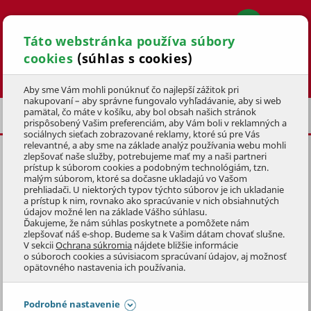
Táto webstránka používa súbory
cookies
(súhlas s cookies)
Hľadať
Aby sme Vám mohli ponúknuť čo najlepší zážitok pri
nakupovaní – aby správne fungovalo vyhľadávanie, aby si web
pamätal, čo máte v košíku, aby bol obsah našich stránok
PRILBY
prispôsobený Vašim preferenciám, aby Vám boli v reklamných a
sociálnych sieťach zobrazované reklamy, ktoré sú pre Vás
relevantné, a aby sme na základe analýz používania webu mohli
zlepšovať naše služby, potrebujeme mať my a naši partneri
CYKLISTICKÁ PRILBA MTF S/M,
prístup k súborom cookies a podobným technológiám, tzn.
ČIERNO/ČERVENÁ
malým súborom, ktoré sa dočasne ukladajú vo Vašom
prehliadači. U niektorých typov týchto súborov je ich ukladanie
a prístup k nim, rovnako ako spracúvanie v nich obsiahnutých
KÓD: 4KOZ3105
údajov možné len na základe Vášho súhlasu.
Ďakujeme, že nám súhlas poskytnete a pomôžete nám
zlepšovať náš e-shop. Budeme sa k Vašim dátam chovať slušne.
Preskočiť sekciu
DOPREDAJ
V sekcii
Ochrana súkromia
nájdete bližšie informácie
o súboroch cookies a súvisiacom spracúvaní údajov, aj možnosť
opätovného nastavenia ich používania.
Podrobné nastavenie