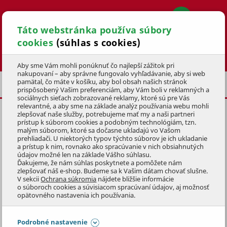
Táto webstránka používa súbory
cookies
(súhlas s cookies)
Hľadať
Aby sme Vám mohli ponúknuť čo najlepší zážitok pri
nakupovaní – aby správne fungovalo vyhľadávanie, aby si web
pamätal, čo máte v košíku, aby bol obsah našich stránok
BAZÉNOVÉ SIEŤKY
prispôsobený Vašim preferenciám, aby Vám boli v reklamných a
sociálnych sieťach zobrazované reklamy, ktoré sú pre Vás
relevantné, a aby sme na základe analýz používania webu mohli
zlepšovať naše služby, potrebujeme mať my a naši partneri
DNOVÁ SIEŤKA GREENLINE
prístup k súborom cookies a podobným technológiám, tzn.
malým súborom, ktoré sa dočasne ukladajú vo Vašom
KÓD: 3BVZ0145
prehliadači. U niektorých typov týchto súborov je ich ukladanie
a prístup k nim, rovnako ako spracúvanie v nich obsiahnutých
údajov možné len na základe Vášho súhlasu.
Preskočiť sekciu
Ďakujeme, že nám súhlas poskytnete a pomôžete nám
zlepšovať náš e-shop. Budeme sa k Vašim dátam chovať slušne.
V sekcii
Ochrana súkromia
nájdete bližšie informácie
o súboroch cookies a súvisiacom spracúvaní údajov, aj možnosť
opätovného nastavenia ich používania.
Podrobné nastavenie