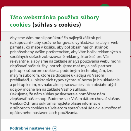
Táto webstránka používa súbory
cookies
(súhlas s cookies)
Hľadať
Aby sme Vám mohli ponúknuť čo najlepší zážitok pri
nakupovaní – aby správne fungovalo vyhľadávanie, aby si web
pamätal, čo máte v košíku, aby bol obsah našich stránok
VERTIKUTÁTORY
ELEKTRICKÉ
prispôsobený Vašim preferenciám, aby Vám boli v reklamných a
sociálnych sieťach zobrazované reklamy, ktoré sú pre Vás
relevantné, a aby sme na základe analýz používania webu mohli
zlepšovať naše služby, potrebujeme mať my a naši partneri
ELEKTRICKÝ VERTIKUTÁTOR
prístup k súborom cookies a podobným technológiám, tzn.
MTF 1.3 E
malým súborom, ktoré sa dočasne ukladajú vo Vašom
prehliadači. U niektorých typov týchto súborov je ich ukladanie
a prístup k nim, rovnako ako spracúvanie v nich obsiahnutých
KÓD: 1ZST2047
údajov možné len na základe Vášho súhlasu.
Ďakujeme, že nám súhlas poskytnete a pomôžete nám
zlepšovať náš e-shop. Budeme sa k Vašim dátam chovať slušne.
Preskočiť sekciu
V sekcii
Ochrana súkromia
nájdete bližšie informácie
o súboroch cookies a súvisiacom spracúvaní údajov, aj možnosť
opätovného nastavenia ich používania.
Podrobné nastavenie