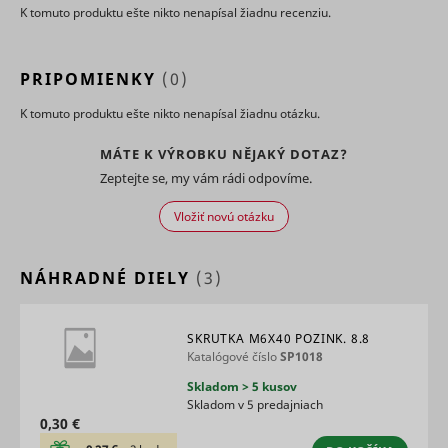
marketin
K tomuto produktu ešte nikto nenapísal žiadnu recenziu.
agencies 
structure
understa
PRIPOMIENKY
(0)
their targ
groups to
K tomuto produktu ešte nikto nenapísal žiadnu otázku.
enable
customis
online
MÁTE K VÝROBKU NĚJAKÝ DOTAZ?
advertisin
Zeptejte se, my vám rádi odpovíme.
Collects
informati
Vložiť novú otázku
user beha
on multipl
websites. 
__rtbh.lid
RTB House
informatio
NÁHRADNÉ DIELY
(3)
used in or
optimize 
relevance
advertise
SKRUTKA M6X40 POZINK. 8.8
on the web
Katalógové číslo
SP1018
Collects
Skladom > 5 kusov
informati
Skladom v 5 predajniach
user beha
0,30 €
on multipl
websites. 