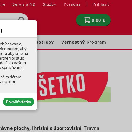
jne
Servis a ND
Služby
Poradňa
Prihlásiť
0,00 €
)
Chovateľské potreby
Vernostný program
yhľadávanie,
eferenciám, aby
né, a aby sme na
rtneri prístup
adajú vo Vašom
ko spracúvanie
 Vašim dátam
úvisiacom
Povoliť všetko
rávne plochy, ihriská a športoviská
. Trávna
aktívny