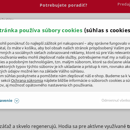
Preda
Potrebujete poradiť?
tránka používa súbory cookies
(súhlas s cookies
Spálňa
Jedáleň
Elektrobicykle
Vína
Pre deti
li ponúknuť čo najlepší zážitok pri nakupovaní – aby správne fungovalo v
tal, čo máte v košíku, aby bol obsah našich stránok prispôsobený Vašim pr
amných a sociálnych sieťach zobrazované reklamy, ktoré sú pre Vás relevant
 zmesi
Ihriskové trávne zmesi
používania webu mohli zlepšovať naše služby, potrebujeme mať my a naši pa
ies a podobným technológiám, tzn. malým súborom, ktoré sa dočasne ukl
iektorých typov týchto súborov je ich ukladanie a prístup k nim, rovnako a
tých údajov možné len na základe Vášho súhlasu.
ám súhlas poskytnete a pomôžete nám zlepšovať náš e-shop. Budeme sa k
 sekcii
Ochrana súkromia
nájdete bližšie informácie o súboroch cookies a s
ov, aj možnosť opätovného nastavenia ich používania.
avenie
Odmietnuť všetko
SÚHLASY AJ S DETAILMI
záťaž a skvelo regenerujú. Hodia sa pre aktívne využívané
t
aby naše stránky mohli fungovať
Vždy 