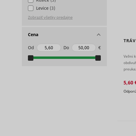
Levice
(3)
Cena
TRÁV
ts
persooEnv
uuid2
Od
Do
€
Veľmi k
obdivu
persooSes
preuka
je vhod
5,60 
persooVid
hjActiveV
Odporú
test_cooki
XANDR_P
daktelaWe