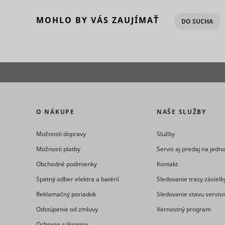
MOHLO BY VÁS ZAUJÍMAŤ
DO SUCHA
eventStr
tt_appInfo
__cf_bm [x
cart_remi
hjViewpor
cart_remi
O NÁKUPE
NAŠE SLUŽBY
tt_pixel_s
Možnosti dopravy
Služby
checkedSt
Možnosti platby
Servis aj predaj na jed
Obchodné podmienky
Kontakt
lastVisite
Spätný odber elektra a batérií
Sledovanie trasy zásielk
Reklamačný poriadok
Sledovanie stavu servis
Odstúpenie od zmluvy
Vernostný program
tt_session
Ochrana súkromia