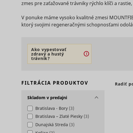
zmes pre zaťažované trávniky rýchlo klíči a rastie
Potrebné sú
základné fu
Štatistiky - 
V ponuke máme vysoko kvalitné zmesi MOUNTFIELD 
stránok. We
ktorý svojimi regeneračnými schopnosťami odoláv
Štatistické
komunikovať
Preferencie 
informácií
Meno
Preferenčné
zmenia spôs
Marketing -
Ako vypestovať
jazyk alebo
Meno
zdravý a hustý
i
trávnik?
Marketingov
stránkach. 
užívateľov, 
Meno
PHPSESSID
Preskočiť sekciu
FILTRÁCIA PRODUKTOV
Radiť p
Meno
Skladom v predajni
Bratislava - Bory
(3)
bounce
Bratislava – Zlaté Piesky
(3)
c
g
Dunajská Streda
(3)
anj
Košice
(3)