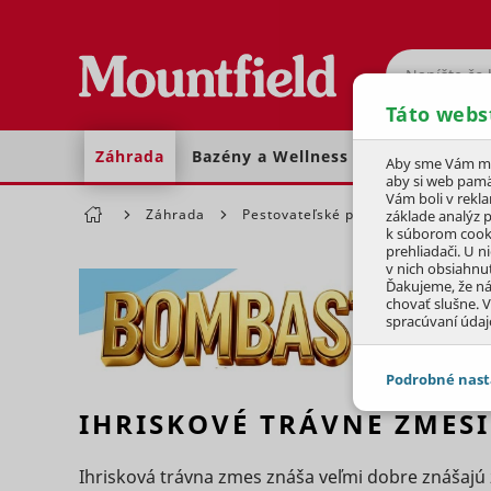
Hľadať
Táto webs
Záhrada
Bazény a Wellness
Dom a dielňa
Aby sme Vám moh
aby si web pamä
Vám boli v rekl
Záhrada
Pestovateľské potreby
Trávne
základe analýz 
k súborom cook
prehliadači. U n
v nich obsiahnu
Ďakujeme, že n
chovať slušne. V
spracúvaní údaj
Podrobné nast
IHRISKOVÉ TRÁVNE ZMESI
JEDNOTLIVÉ 
Ihrisková trávna zmes znáša veľmi dobre znášajú 
Potrebné - 