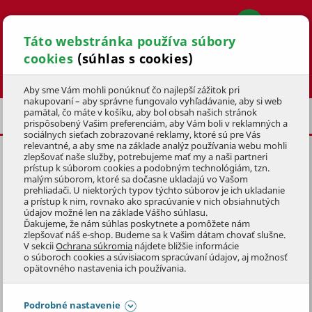
Táto webstránka používa súbory
cookies
(súhlas s cookies)
Hľadať
Aby sme Vám mohli ponúknuť čo najlepší zážitok pri
nakupovaní – aby správne fungovalo vyhľadávanie, aby si web
pamätal, čo máte v košíku, aby bol obsah našich stránok
KRBOVÉ KACHLE S VÝMENNÍKOM
prispôsobený Vašim preferenciám, aby Vám boli v reklamných a
sociálnych sieťach zobrazované reklamy, ktoré sú pre Vás
relevantné, a aby sme na základe analýz používania webu mohli
zlepšovať naše služby, potrebujeme mať my a naši partneri
KACHLE OULU 12, S
prístup k súborom cookies a podobným technológiám, tzn.
VÝMENNÍKOM
malým súborom, ktoré sa dočasne ukladajú vo Vašom
prehliadači. U niektorých typov týchto súborov je ich ukladanie
a prístup k nim, rovnako ako spracúvanie v nich obsiahnutých
KÓD: 2KAM1224
údajov možné len na základe Vášho súhlasu.
Ďakujeme, že nám súhlas poskytnete a pomôžete nám
zlepšovať náš e-shop. Budeme sa k Vašim dátam chovať slušne.
Preskočiť sekciu
V sekcii
Ochrana súkromia
nájdete bližšie informácie
o súboroch cookies a súvisiacom spracúvaní údajov, aj možnosť
opätovného nastavenia ich používania.
Podrobné nastavenie