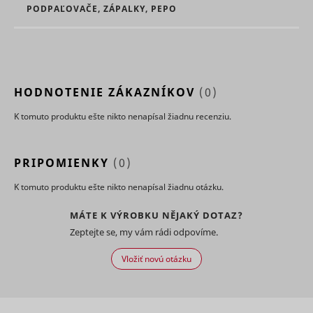
marketin
PODPAĽOVAČE, ZÁPALKY, PEPO
agencies 
structure
understa
their targ
groups to
enable
HODNOTENIE ZÁKAZNÍKOV
(0)
customis
online
advertisin
K tomuto produktu ešte nikto nenapísal žiadnu recenziu.
Collects
informati
user beha
PRIPOMIENKY
(0)
on multipl
websites. 
K tomuto produktu ešte nikto nenapísal žiadnu otázku.
__rtbh.lid
RTB House
informatio
used in or
optimize 
MÁTE K VÝROBKU NĚJAKÝ DOTAZ?
relevance
Zeptejte se, my vám rádi odpovíme.
advertise
on the web
Vložiť novú otázku
Collects
informati
user beha
on multipl
websites. 