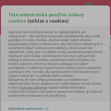
Táto webstránka používa súbory
cookies
(súhlas s cookies)
Hľadať
Aby sme Vám mohli ponúknuť čo najlepší zážitok pri
nakupovaní – aby správne fungovalo vyhľadávanie, aby si web
pamätal, čo máte v košíku, aby bol obsah našich stránok
VÍNA
ČERVENÉ VÍNA
prispôsobený Vašim preferenciám, aby Vám boli v reklamných a
sociálnych sieťach zobrazované reklamy, ktoré sú pre Vás
relevantné, a aby sme na základe analýz používania webu mohli
zlepšovať naše služby, potrebujeme mať my a naši partneri
LA JOYA SYRAH GRAN RESERVA
prístup k súborom cookies a podobným technológiám, tzn.
PREMIUM
malým súborom, ktoré sa dočasne ukladajú vo Vašom
prehliadači. U niektorých typov týchto súborov je ich ukladanie
a prístup k nim, rovnako ako spracúvanie v nich obsiahnutých
KÓD: 4ALC0045
údajov možné len na základe Vášho súhlasu.
Ďakujeme, že nám súhlas poskytnete a pomôžete nám
zlepšovať náš e-shop. Budeme sa k Vašim dátam chovať slušne.
Preskočiť sekciu
V sekcii
Ochrana súkromia
nájdete bližšie informácie
o súboroch cookies a súvisiacom spracúvaní údajov, aj možnosť
opätovného nastavenia ich používania.
Podrobné nastavenie