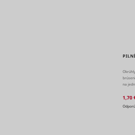
eventStr
tt_appInfo
__cf_bm [x
cart_remi
hjViewpor
PILN
cart_remi
Okrúhl
brúseni
tt_pixel_s
checkedSt
na jedn
ihlanu. 
1,70 
lastVisite
Odporú
tt_session