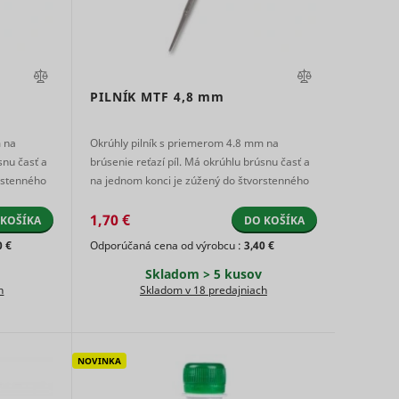
s used
on
eted
s a
 of
D that
.
PILNÍK MTF
4,8 mm
s a
Súbor
Súbor
Súbor
g
HTTP
Relácia
HTTP
3 mesiacov
HTTP
e
m na
Okrúhly pilník s priemerom 4.8 mm na
vice.
cookie
cookie
cookie
snu časť a
brúsenie reťazí píl. Má okrúhlu brúsnu časť a
s used
Súbor
rstenného
na jednom konci je zúžený do štvorstenného
eted
Relácia
HTTP
ihlanu. Táto časť sa nas ...
e
cookie
1,70 €
 KOŠÍKA
DO KOŠÍKA
kie
Súbor
s data
0 €
Odporúčaná cena od výrobcu :
3,40 €
Miestne
2 rokov
HTTP
Súbor
sitor.
e
obá
úložisko
Skladom > 5 kusov
cookie
HTTP
Súbor
HTML
h
Skladom v 18 predajniach
y
cookie
ion is
3 mesiacov
HTTP
cookie
ity
Miestne
Dlhodobá
úložisko
sement
NOVINKA
HTML
e.