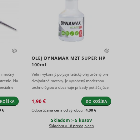
the
Miestne
ing
Miestne
Dlhodobá
úložisko
TikTok,
e
Relácia
úložisko
HTML
Súbor
ing the
HTML
Súbor
HTTP
1 rok
HTTP
cookie
ed
e
Miestne
cookie
úložisko
Súbor
the
OLEJ DYNAMAX M2T SUPER HP
HTML
Relácia
HTTP
100ml
e
cookie
ing
ýnimočný
Veľmi výkonný polysyntetický olej určený pre
Miestne
Súbor
TikTok,
strenie. Na
dvojtaktné motory. Je vyrobený modernou
Relácia
úložisko
1 deň
HTTP
ing the
peciálne
technológiou a obsahuje prísady potláčajúce
e
HTML
cookie
tvorbu usadenín v pie ...
ed
Súbor
1,90 €
 KOŠÍKA
DO KOŠÍKA
400 dní
HTTP
e
0 €
Odporúčaná cena od výrobcu :
4,00 €
cookie
the
Skladom > 5 kusov
h
Skladom v 18 predajniach
ing
Miestne
TikTok,
Súbor
Relácia
úložisko