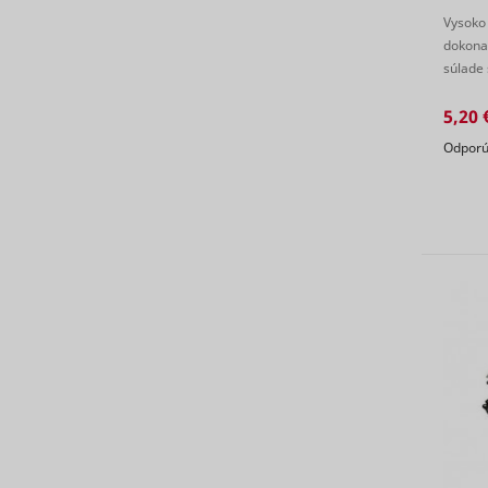
Vysoko 
dokonal
súlade
log/error
tlmenie 
5,20 
Odporú
_hjSessio
IDE