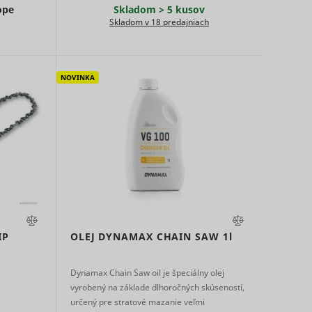
track
ope
Skladom > 5 kusov
on
Skladom v 18 predajniach
 in
Súbor
Miestne
v
HTTP
NOVINKA
Dlhodobá
úložisko
cookie
HTML
sement
 the
Miestne
ces.
á
úložisko
 the
HTML
ate for
Miestne
ie with
Dlhodobá
úložisko
onding
HTML
IP
OLEJ DYNAMAX CHAIN SAW
1l
ely by
Súbor
Miestne
t as a
v
HTTP
Dynamax Chain Saw oil je špeciálny olej
á
úložisko
ser ID.
cookie
vyrobený na základe dlhoročných skúseností,
HTML
ie
určený pre stratové mazanie veľmi
Súbor