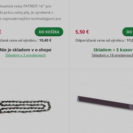
Collects
products
kvalitná reťaz PATRIOT 16“ pre
statistics on
ú prácu vašej píly. Je vyrobená v
Used to 
the visitor's
 s najmodernejšími technológiami pre
Meta Platforms,
and log
visits to the
vibrácií a lep ...
Inc.
potentia
website,
€
5,50 €
DO KOŠÍKA
DO
tracking 
such as the
Used by
čaná cena od výrobcu :
10,40 €
Odporúčaná cena od výrobcu :
11,
number of
DoubleCl
nUser_#
Hotjar
visits,
1 rok
Nie je skladom v e‑shope
Skladom > 5 kusov
register
average
Skladom v 3 predajniach
Skladom v 18 predajniac
report t
time spent
website 
on the
actions a
website
viewing 
and what
clicking 
pages have
Google
the adver
been read.
ads with
Registers
purpose
statistical
measuri
data on
efficacy 
users'
ad and t
behaviour
present