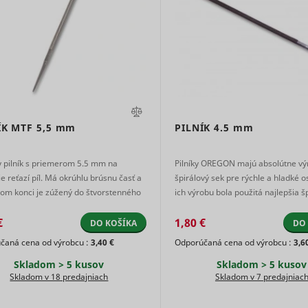
Used by 
between
optimize
function.
social
humans
the visitor's
network
Čaká na
and bots.
experience.
eam
scripts.persoo.cz
service, 
schváleni
This is
TikTok
Saves the
for track
heureka.group
beneficial
user's
2]
1 deň
use of
Čaká na
heureka.sk
for the
screen size
nder
cdn.mountfield.cz
embedd
schváleni
website, in
in order to
services.
order to
tId
Hotjar
adjust the
Relácia
Used by 
ÍK MTF
5,5 mm
PILNÍK
4.5 mm
make valid
Čaká na
size of
nder_relation
cdn.mountfield.cz
social
reports on
schváleni
images on
network
the use of
y pilník s priemerom 5.5 mm na
Pilníky OREGON majú absolútne v
the
service, 
their
e reťazí píl. Má okrúhlu brúsnu časť a
špirálový sek pre rýchle a hladké o
Čaká na
ession_index
TikTok
website.
oreIds
cdn.mountfield.cz
for track
website.
om konci je zúžený do štvorstenného
ich výrobu bola použitá najlepšia š
schváleni
Collects
use of
Táto časť sa nas ...
tvrdená oceľ, čí ...
Used to
data on the
embedd
€
1,80 €
detect if
DO KOŠÍKA
DO
Čaká na
user’s
services.
dProductIds
www.mountfield.sk
the visitor
schváleni
čaná cena od výrobcu :
3,40 €
Odporúčaná cena od výrobcu :
3,6
navigation
Used by 
has
and
Skladom > 5 kusov
Skladom > 5 kusov
social
accepted
behavior on
Skladom v 18 predajniach
Skladom v 7 predajniac
network
the
the
service, 
marketing
Id
TikTok
website.