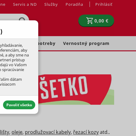
jne
Servis a ND
Služby
Poradňa
Prihlásiť
0,00 €
)
Chovateľské potreby
Vernostný program
yhľadávanie,
eferenciám, aby
né, a aby sme na
rtneri prístup
adajú vo Vašom
ko spracúvanie
 Vašim dátam
úvisiacom
Povoliť všetko
lišty
,
oleje
,
prodlužovací kabely
,
řezací kozy
atd..
aktívny