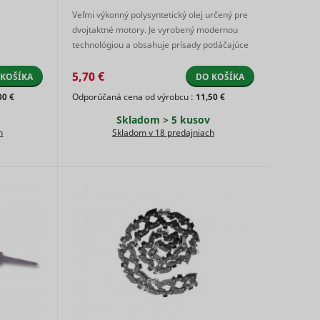
.
Veľmi výkonný polysyntetický olej určený pre
dvojtaktné motory. Je vyrobený modernou
detect
technológiou a obsahuje prísady potláčajúce
Sledovač
Relácia
tvorbu usadenín v pie ...
l
pixelov
5,70 €
 KOŠÍKA
DO KOŠÍKA
errors.
 Google
00 €
Odporúčaná cena od výrobcu :
11,50 €
Súbor
ick to
HTTP
Skladom > 5 kusov
 and
cookie
h
Skladom v 18 predajniach
he
user's
fter
or
one of
Súbor
tiser's
400 dní
HTTP
 the
cookie
 of
ng the
of an
o
Súbor