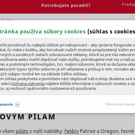
Preda
Potrebujete poradiť?
tránka používa súbory cookies
(súhlas s cookies
Spálňa
Jedáleň
Elektrobicykle
Vína
Pre deti
li ponúknuť čo najlepší zážitok pri nakupovaní – aby správne fungovalo v
tal, čo máte v košíku, aby bol obsah našich stránok prispôsobený Vašim pr
amných a sociálnych sieťach zobrazované reklamy, ktoré sú pre Vás relevant
ly
Príslušenstvo
používania webu mohli zlepšovať naše služby, potrebujeme mať my a naši pa
ies a podobným technológiám, tzn. malým súborom, ktoré sa dočasne ukl
iektorých typov týchto súborov je ich ukladanie a prístup k nim, rovnako a
tých údajov možné len na základe Vášho súhlasu.
ám súhlas poskytnete a pomôžete nám zlepšovať náš e-shop. Budeme sa k
 sekcii
Ochrana súkromia
nájdete bližšie informácie o súboroch cookies a s
ov, aj možnosť opätovného nastavenia ich používania.
avenie
Odmietnuť všetko
ROVÝM PÍLAM
SÚHLASY AJ S DETAILMI
ke všem
pilám
z naší nabídky:
řetězy
Patriot a Oregon, řezné
aby naše stránky mohli fungovať
Vždy 