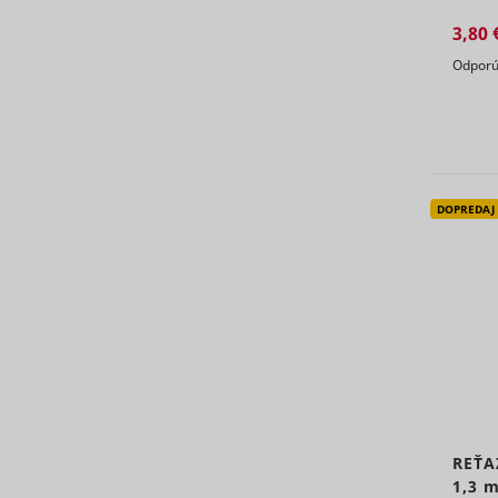
MUID
3,80 
Odporú
CookieCo
DOPREDAJ
_hjSessio
adx/cm
REŤA
1,3 