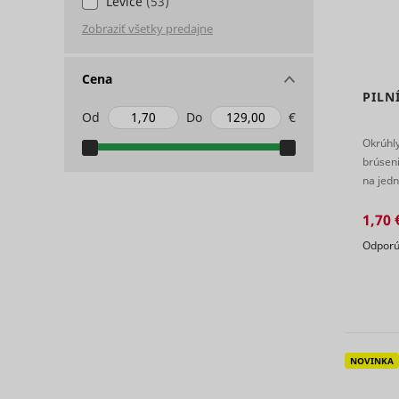
Levice
(53)
Cena
PILN
Od
Do
€
ts
persooEnv
uuid2
Okrúhl
brúseni
na jedn
persooSes
ihlanu.
1,70 
Odporú
persooVid
hjActiveV
test_cooki
XANDR_P
daktelaWe
NOVINKA