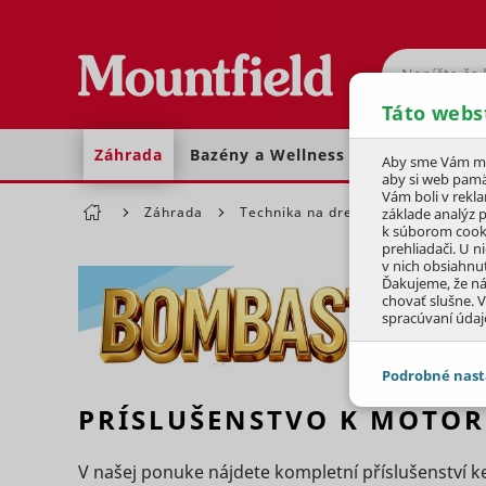
Hľadať
Táto webs
Záhrada
Bazény a Wellness
Dom a dielňa
Aby sme Vám moh
aby si web pamä
Vám boli v rekl
Záhrada
Technika na drevo
Reťazové pí
základe analýz 
k súborom cook
prehliadači. U n
v nich obsiahnu
Ďakujeme, že n
chovať slušne. V
spracúvaní údaj
Podrobné nast
PRÍSLUŠENSTVO K MOTO
JEDNOTLIVÉ 
V našej ponuke nájdete kompletní příslušenství 
Potrebné - 