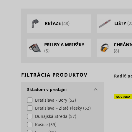
Potrebné sú
základné fu
Štatistiky - 
stránok. We
REŤAZE
(48)
LIŠTY
(2
Štatistické
komunikovať
Preferencie 
informácií
Meno
Preferenčné
PRILBY A MRIEŽKY
CHRÁNI
zmenia spôs
Marketing -
(5)
(8)
jazyk alebo
Meno
Marketingov
stránkach. 
užívateľov, 
Meno
PHPSESSID
Preskočiť sekciu
FILTRÁCIA PRODUKTOV
Radiť p
Meno
Skladom v predajni
NOVINKA
Bratislava - Bory
(52)
Bratislava – Zlaté Piesky
(52)
bounce
Dunajská Streda
(57)
c
g
anj
Košice
(59)