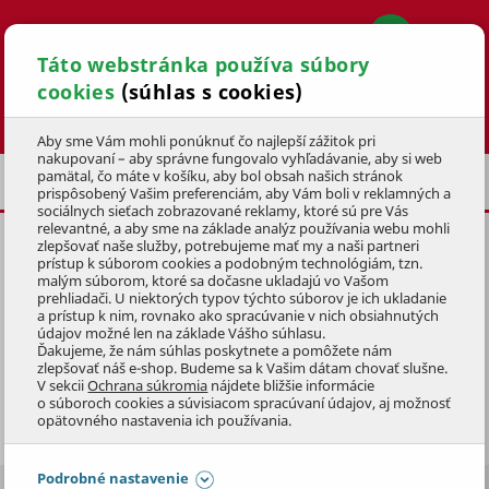
Táto webstránka používa súbory
cookies
(súhlas s cookies)
Hľadať
Aby sme Vám mohli ponúknuť čo najlepší zážitok pri
nakupovaní – aby správne fungovalo vyhľadávanie, aby si web
pamätal, čo máte v košíku, aby bol obsah našich stránok
BAZÉNOVÉ FILTRÁCIE
PIESKOVÉ
prispôsobený Vašim preferenciám, aby Vám boli v reklamných a
sociálnych sieťach zobrazované reklamy, ktoré sú pre Vás
relevantné, a aby sme na základe analýz používania webu mohli
zlepšovať naše služby, potrebujeme mať my a naši partneri
prístup k súborom cookies a podobným technológiám, tzn.
malým súborom, ktoré sa dočasne ukladajú vo Vašom
prehliadači. U niektorých typov týchto súborov je ich ukladanie
PIESKOVÁ FILTRÁCIA
a prístup k nim, rovnako ako spracúvanie v nich obsiahnutých
údajov možné len na základe Vášho súhlasu.
Ďakujeme, že nám súhlas poskytnete a pomôžete nám
Je zárukou krištáľovo čistej vody. Fungujú na rovnakom
zlepšovať náš e-shop. Budeme sa k Vašim dátam chovať slušne.
V sekcii
Ochrana súkromia
nájdete bližšie informácie
princípe, ako sa čistí voda v prírode. Voda z
o súboroch cookies a súvisiacom spracúvaní údajov, aj možnosť
bazéne
putuje do filtrácie, kde preteká kremičitým
Zobraziť celý popis
opätovného nastavenia ich používania.
pieskom, ktorý zachytáva všetky nečistoty. Do bazénu
sa vracia priezračná a iskrivá. Pieskové filtrácie
Podrobné nastavenie