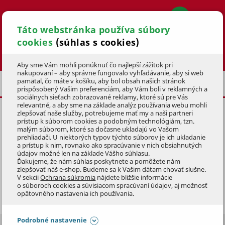
Táto webstránka používa súbory
cookies
(súhlas s cookies)
Hľadať
Aby sme Vám mohli ponúknuť čo najlepší zážitok pri
nakupovaní – aby správne fungovalo vyhľadávanie, aby si web
pamätal, čo máte v košíku, aby bol obsah našich stránok
BAZÉNOVÉ FILTRÁCIE
PIESKOVÉ
prispôsobený Vašim preferenciám, aby Vám boli v reklamných a
sociálnych sieťach zobrazované reklamy, ktoré sú pre Vás
relevantné, a aby sme na základe analýz používania webu mohli
zlepšovať naše služby, potrebujeme mať my a naši partneri
prístup k súborom cookies a podobným technológiám, tzn.
malým súborom, ktoré sa dočasne ukladajú vo Vašom
prehliadači. U niektorých typov týchto súborov je ich ukladanie
PIESKOVÁ FILTRÁCIA
a prístup k nim, rovnako ako spracúvanie v nich obsiahnutých
údajov možné len na základe Vášho súhlasu.
Ďakujeme, že nám súhlas poskytnete a pomôžete nám
Je zárukou krištáľovo čistej vody. Fungujú na rovnakom
zlepšovať náš e-shop. Budeme sa k Vašim dátam chovať slušne.
V sekcii
Ochrana súkromia
nájdete bližšie informácie
princípe, ako sa čistí voda v prírode. Voda z
o súboroch cookies a súvisiacom spracúvaní údajov, aj možnosť
bazéne
putuje do filtrácie, kde preteká kremičitým
Zobraziť celý popis
opätovného nastavenia ich používania.
pieskom, ktorý zachytáva všetky nečistoty. Do bazénu
sa vracia priezračná a iskrivá. Pieskové filtrácie
Podrobné nastavenie