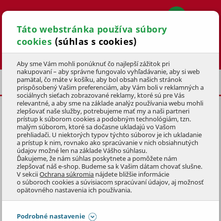
Táto webstránka používa súbory
cookies
(súhlas s cookies)
Hľadať
Aby sme Vám mohli ponúknuť čo najlepší zážitok pri
nakupovaní – aby správne fungovalo vyhľadávanie, aby si web
pamätal, čo máte v košíku, aby bol obsah našich stránok
RUKAVICE
PRACOVNÉ RUKAVICE
prispôsobený Vašim preferenciám, aby Vám boli v reklamných a
sociálnych sieťach zobrazované reklamy, ktoré sú pre Vás
relevantné, a aby sme na základe analýz používania webu mohli
zlepšovať naše služby, potrebujeme mať my a naši partneri
PRACOVNÉ RUKAVICE PATRIOT
prístup k súborom cookies a podobným technológiám, tzn.
PREMIUM XL
malým súborom, ktoré sa dočasne ukladajú vo Vašom
prehliadači. U niektorých typov týchto súborov je ich ukladanie
a prístup k nim, rovnako ako spracúvanie v nich obsiahnutých
KÓD: 1OOP0138
údajov možné len na základe Vášho súhlasu.
Ďakujeme, že nám súhlas poskytnete a pomôžete nám
zlepšovať náš e-shop. Budeme sa k Vašim dátam chovať slušne.
Preskočiť sekciu
V sekcii
Ochrana súkromia
nájdete bližšie informácie
o súboroch cookies a súvisiacom spracúvaní údajov, aj možnosť
opätovného nastavenia ich používania.
Podrobné nastavenie