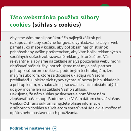
Táto webstránka používa súbory
cookies
(súhlas s cookies)
Hľadať
Aby sme Vám mohli ponúknuť čo najlepší zážitok pri
nakupovaní – aby správne fungovalo vyhľadávanie, aby si web
pamätal, čo máte v košíku, aby bol obsah našich stránok
PRÍSLUŠENSTVO
REŤAZE
prispôsobený Vašim preferenciám, aby Vám boli v reklamných a
sociálnych sieťach zobrazované reklamy, ktoré sú pre Vás
relevantné, a aby sme na základe analýz používania webu mohli
zlepšovať naše služby, potrebujeme mať my a naši partneri
REŤAZ MTF 12˝ 3/8 45E
1,3mm
prístup k súborom cookies a podobným technológiám, tzn.
malým súborom, ktoré sa dočasne ukladajú vo Vašom
KÓD: 1PIZ1059
prehliadači. U niektorých typov týchto súborov je ich ukladanie
a prístup k nim, rovnako ako spracúvanie v nich obsiahnutých
údajov možné len na základe Vášho súhlasu.
Preskočiť sekciu
NOVINKA
Ďakujeme, že nám súhlas poskytnete a pomôžete nám
zlepšovať náš e-shop. Budeme sa k Vašim dátam chovať slušne.
V sekcii
Ochrana súkromia
nájdete bližšie informácie
o súboroch cookies a súvisiacom spracúvaní údajov, aj možnosť
opätovného nastavenia ich používania.
Podrobné nastavenie