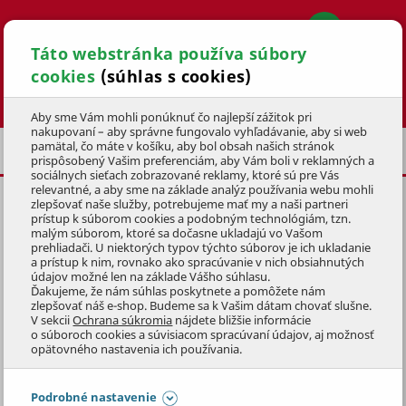
Táto webstránka používa súbory
cookies
(súhlas s cookies)
Hľadať
Aby sme Vám mohli ponúknuť čo najlepší zážitok pri
nakupovaní – aby správne fungovalo vyhľadávanie, aby si web
pamätal, čo máte v košíku, aby bol obsah našich stránok
PRÍSLUŠENSTVO
REŤAZE
prispôsobený Vašim preferenciám, aby Vám boli v reklamných a
sociálnych sieťach zobrazované reklamy, ktoré sú pre Vás
relevantné, a aby sme na základe analýz používania webu mohli
zlepšovať naše služby, potrebujeme mať my a naši partneri
REŤAZ PATRIOT 16˝ 3/8 56 E
prístup k súborom cookies a podobným technológiám, tzn.
1,3 mm
malým súborom, ktoré sa dočasne ukladajú vo Vašom
prehliadači. U niektorých typov týchto súborov je ich ukladanie
a prístup k nim, rovnako ako spracúvanie v nich obsiahnutých
KÓD: 1PIZ1034
údajov možné len na základe Vášho súhlasu.
Ďakujeme, že nám súhlas poskytnete a pomôžete nám
zlepšovať náš e-shop. Budeme sa k Vašim dátam chovať slušne.
Preskočiť sekciu
DOPREDAJ
V sekcii
Ochrana súkromia
nájdete bližšie informácie
o súboroch cookies a súvisiacom spracúvaní údajov, aj možnosť
opätovného nastavenia ich používania.
Podrobné nastavenie