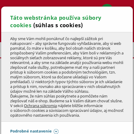
Táto webstránka používa súbory
cookies
(súhlas s cookies)
Hľadať
Aby sme Vám mohli ponúknuť čo najlepší zážitok pri
nakupovaní – aby správne fungovalo vyhľadávanie, aby si web
pamätal, čo máte v košíku, aby bol obsah našich stránok
PRÍSLUŠENSTVO
BRÚSENIE REŤAZÍ
prispôsobený Vašim preferenciám, aby Vám boli v reklamných a
sociálnych sieťach zobrazované reklamy, ktoré sú pre Vás
relevantné, a aby sme na základe analýz používania webu mohli
zlepšovať naše služby, potrebujeme mať my a naši partneri
RUKOVÄŤ PILNÍKA
prístup k súborom cookies a podobným technológiám, tzn.
malým súborom, ktoré sa dočasne ukladajú vo Vašom
KÓD: 1PIZ9012
prehliadači. U niektorých typov týchto súborov je ich ukladanie
a prístup k nim, rovnako ako spracúvanie v nich obsiahnutých
údajov možné len na základe Vášho súhlasu.
Preskočiť sekciu
Ďakujeme, že nám súhlas poskytnete a pomôžete nám
zlepšovať náš e-shop. Budeme sa k Vašim dátam chovať slušne.
V sekcii
Ochrana súkromia
nájdete bližšie informácie
o súboroch cookies a súvisiacom spracúvaní údajov, aj možnosť
opätovného nastavenia ich používania.
Podrobné nastavenie