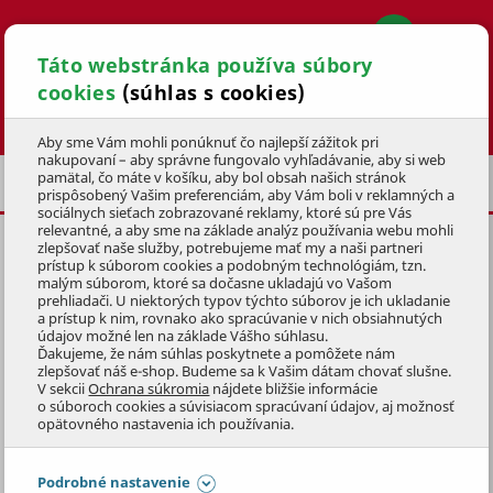
Táto webstránka používa súbory
cookies
(súhlas s cookies)
Hľadať
Aby sme Vám mohli ponúknuť čo najlepší zážitok pri
nakupovaní – aby správne fungovalo vyhľadávanie, aby si web
pamätal, čo máte v košíku, aby bol obsah našich stránok
NÁHRADNÉ DIELY PRE ROTAČNÉ KOSAČKY
prispôsobený Vašim preferenciám, aby Vám boli v reklamných a
sociálnych sieťach zobrazované reklamy, ktoré sú pre Vás
relevantné, a aby sme na základe analýz používania webu mohli
zlepšovať naše služby, potrebujeme mať my a naši partneri
TESNENIE IZOLÁTORA KARB.
prístup k súborom cookies a podobným technológiám, tzn.
malým súborom, ktoré sa dočasne ukladajú vo Vašom
KÓD: HA16212ZL8000
prehliadači. U niektorých typov týchto súborov je ich ukladanie
a prístup k nim, rovnako ako spracúvanie v nich obsiahnutých
údajov možné len na základe Vášho súhlasu.
Preskočiť sekciu
KLUBOVÁ CENA
Ďakujeme, že nám súhlas poskytnete a pomôžete nám
zlepšovať náš e-shop. Budeme sa k Vašim dátam chovať slušne.
V sekcii
Ochrana súkromia
nájdete bližšie informácie
o súboroch cookies a súvisiacom spracúvaní údajov, aj možnosť
opätovného nastavenia ich používania.
Podrobné nastavenie