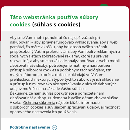
Táto webstránka používa súbory
cookies
(súhlas s cookies)
Hľadať
Aby sme Vám mohli ponúknuť čo najlepší zážitok pri
nakupovaní – aby správne fungovalo vyhľadávanie, aby si web
pamätal, čo máte v košíku, aby bol obsah našich stránok
HNOJIVÁ
UNIVERZÁLNE HNOJIVO
prispôsobený Vašim preferenciám, aby Vám boli v reklamných a
sociálnych sieťach zobrazované reklamy, ktoré sú pre Vás
relevantné, a aby sme na základe analýz používania webu mohli
zlepšovať naše služby, potrebujeme mať my a naši partneri
prístup k súborom cookies a podobným technológiám, tzn.
malým súborom, ktoré sa dočasne ukladajú vo Vašom
prehliadači. U niektorých typov týchto súborov je ich ukladanie
UNIVERZÁLNE HNOJIVO
a prístup k nim, rovnako ako spracúvanie v nich obsiahnutých
údajov možné len na základe Vášho súhlasu.
Ďakujeme, že nám súhlas poskytnete a pomôžete nám
Preskočiť sekciu
FILTRÁCIA PRODUKTOV
zlepšovať náš e-shop. Budeme sa k Vašim dátam chovať slušne.
V sekcii
Ochrana súkromia
nájdete bližšie informácie
o súboroch cookies a súvisiacom spracúvaní údajov, aj možnosť
Radiť podľa
opätovného nastavenia ich používania.
Novinky
Najpredávanejšie
Najlacnejšie
Najdrahšie
1-
10
z
10
Podrobné nastavenie