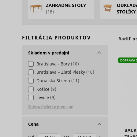
ZÁHRADNÉ STOLY
ODKLAD
Potrebné sú
(18)
STOLÍKY
základné fu
Štatistiky - 
stránok. We
Štatistické
komunikovať
Preferencie 
informácií
Meno
Preskočiť sekciu
FILTRÁCIA PRODUKTOV
Radiť p
Preferenčné
zmenia spôs
Marketing -
Skladom v predajni
jazyk alebo
Meno
Marketingov
DOPRAVA 
Bratislava - Bory
(10)
stránkach. 
užívateľov, 
Meno
Bratislava – Zlaté Piesky
(10)
PHPSESSID
Dunajská Streda
(11)
Meno
Košice
(9)
Levice
(9)
bounce
c
Cena
g
anj
BALK
75x6