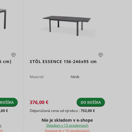
track
on
 in
Súbor
Miestne
v
HTTP
Dlhodobá
úložisko
cookie
HTML
sement
 the
5 cm)
STÔL ESSENCE
156-246x95 cm
Miestne
ces.
á
úložisko
 the
HTML
Materiál
hliník
ate for
Miestne
ie with
Dlhodobá
úložisko
onding
HTML
376,00 €
 KOŠÍKA
DO KOŠÍKA
ely by
Súbor
,00 €
Odporúčaná cena od výrobcu :
752,00 €
Miestne
t as a
v
HTTP
á
úložisko
ser ID.
Nie je skladom v e‑shope
cookie
h
Skladom v 13 predajniach
HTML
ie
Súbor
ch
Vystavené v 16 predajniach