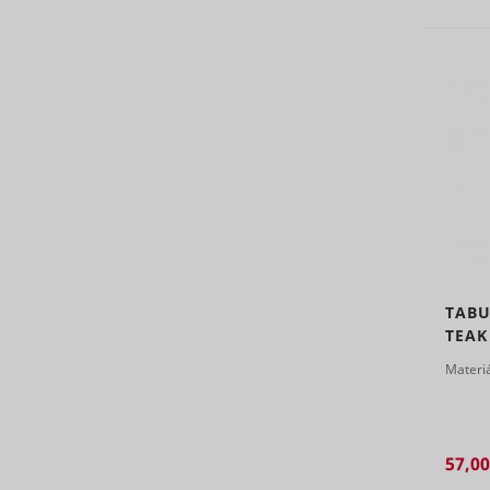
MUID
CookieCo
_hjSessio
TABU
adx/cm
TEAK
Materi
57,00