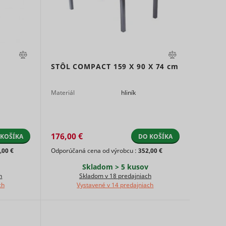
ing the
HTTP
Miestne
HTML
cookie
á
úložisko
ed
HTML
track
on
STÔL COMPACT 159 X 90 X
74 cm
 in
Miestne
Materiál
hliník
Dlhodobá
úložisko
HTML
sement
176,00 €
 the
 KOŠÍKA
DO KOŠÍKA
Súbor
,00 €
Odporúčaná cena od výrobcu :
352,00 €
ces.
HTTP
Skladom > 5 kusov
cookie
 the
h
Skladom v 18 predajniach
ate for
Miestne
ch
Vystavené v 14 predajniach
ie with
Dlhodobá
úložisko
Miestne
onding
HTML
á
úložisko
HTML