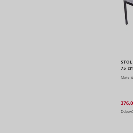
_ga
_uetvid
STÔL
75 c
consent_st
Materi
_uetvid_e
376,0
Odporú
_ga_#
cookiebot