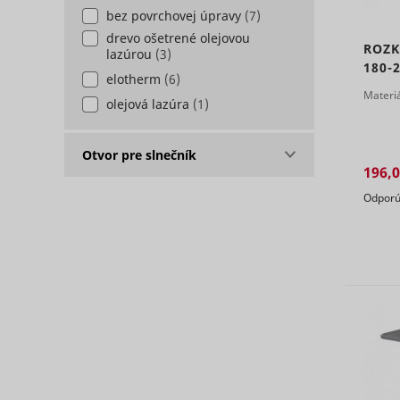
bez povrchovej úpravy
(7)
drevo ošetrené olejovou
ROZK
lazúrou
(3)
eventStr
180-
tt_appInfo
elotherm
(6)
Materi
__cf_bm [x
olejová lazúra
(1)
cart_remi
Otvor pre slnečník
hjViewpor
196,0
cart_remi
Odporú
tt_pixel_s
checkedSt
lastVisite
tt_session