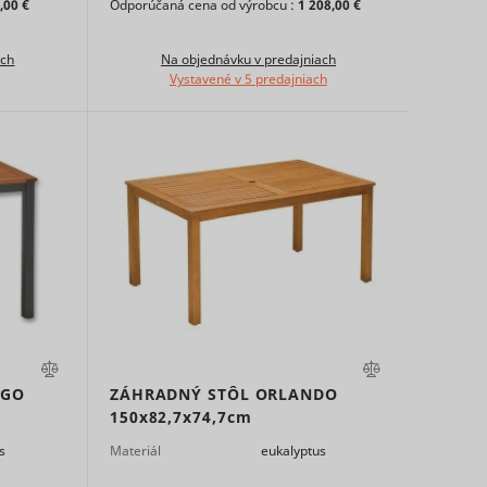
,00 €
Odporúčaná cena od výrobcu :
1 208,00 €
.
detect
ach
Na objednávku v predajniach
Sledovač
Vystavené v 5 predajniach
Relácia
l
pixelov
errors.
 Google
Súbor
ick to
HTTP
 and
cookie
he
user's
fter
or
one of
Súbor
tiser's
400 dní
HTTP
 the
cookie
 of
NGO
ZÁHRADNÝ STÔL ORLANDO
ng the
150x82,7x74,7cm
of an
s
Materiál
eukalyptus
o
Súbor