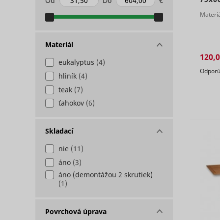
Od
Do
€
Materi
Materiál
120,0
eukalyptus
(4)
Odporú
ts
persooEnv
uuid2
hliník
(4)
teak
(7)
ťahokov
(6)
persooSes
Skladací
persooVid
hjActiveV
nie
(11)
test_cooki
áno
(3)
XANDR_P
áno (demontážou 2 skrutiek)
(1)
daktelaWe
Povrchová úprava