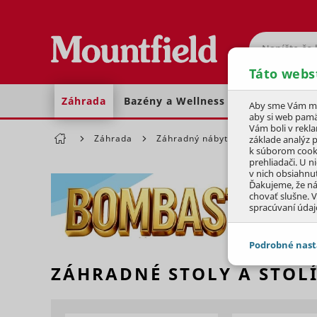
Hľadať
Táto webs
Záhrada
Bazény a Wellness
Dom a dielňa
Aby sme Vám moh
aby si web pamä
Vám boli v rekl
Záhrada
Záhradný nábytok
Stoly a stol
základe analýz 
k súborom cook
prehliadači. U n
v nich obsiahnu
Ďakujeme, že n
chovať slušne. V
spracúvaní údaj
Podrobné nast
ZÁHRADNÉ STOLY A STOL
JEDNOTLIVÉ 
Potrebné - 