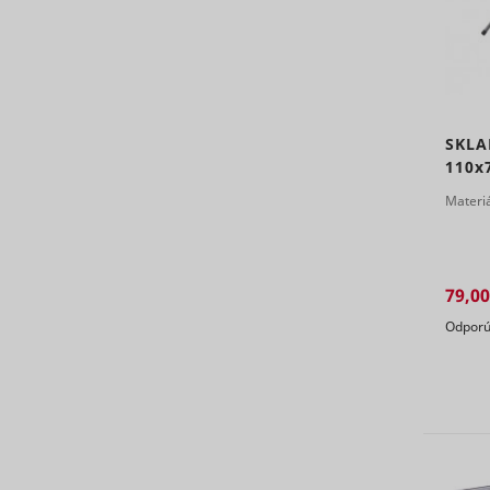
_clck
consent_m
SKLA
110x
Materi
_uetsid
79,00
Odporú
_clsk [x2]
_uetsid_e
consent_p