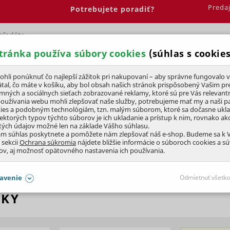
Preda
Potrebujete poradiť?
tránka používa súbory cookies
(súhlas s cookies
Spálňa
Jedáleň
Elektrobicykle
Vína
Pre deti
li ponúknuť čo najlepší zážitok pri nakupovaní – aby správne fungovalo v
tal, čo máte v košíku, aby bol obsah našich stránok prispôsobený Vašim pr
amných a sociálnych sieťach zobrazované reklamy, ktoré sú pre Vás relevant
íky
používania webu mohli zlepšovať naše služby, potrebujeme mať my a naši pa
ies a podobným technológiám, tzn. malým súborom, ktoré sa dočasne ukl
iektorých typov týchto súborov je ich ukladanie a prístup k nim, rovnako a
tých údajov možné len na základe Vášho súhlasu.
ám súhlas poskytnete a pomôžete nám zlepšovať náš e-shop. Budeme sa k
 sekcii
Ochrana súkromia
nájdete bližšie informácie o súboroch cookies a s
ov, aj možnosť opätovného nastavenia ich používania.
avenie
Odmietnuť všetko
ÍKY
SÚHLASY AJ S DETAILMI
aby naše stránky mohli fungovať
Vždy 