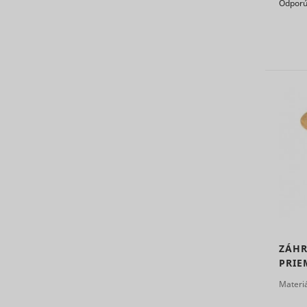
Odporú
log/error
_hjSessio
IDE
ZÁHR
PRI
Materi