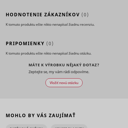
report the
website u
actions af
HODNOTENIE ZÁKAZNÍKOV
(0)
viewing o
clicking o
K tomuto produktu ešte nikto nenapísal žiadnu recenziu.
IDE
Google
the advert
ads with t
purpose o
measuring
PRIPOMIENKY
(0)
efficacy o
ad and to
K tomuto produktu ešte nikto nenapísal žiadnu otázku.
present
targeted 
the user.
MÁTE K VÝROBKU NĚJAKÝ DOTAZ?
Tracks if 
Zeptejte se, my vám rádi odpovíme.
user has 
interest in
Vložiť novú otázku
specific
products 
events ac
multiple
websites 
detects h
user navi
MOHLO BY VÁS ZAUJÍMAŤ
pagead/1p-user-list/#
Google
between s
This is us
measure