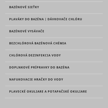
adx/cm
RTB House
used on 
BAZÉNOVÉ SIEŤKY
campaign
platform 
by websit
PLAVÁKY DO BAZÉNA | DÁVKOVAČE CHLÓRU
owners fo
promotin
events or
BAZÉNOVÉ VYSÁVAČE
products.
Detects h
the user
BEZCHLÓROVÁ BAZÉNOVÁ CHÉMIA
reached t
Meta Platforms,
lastExternalReferrer
website b
Inc.
registerin
CHLÓROVÁ DEZINFEKCIA VODY
their last
address.
Detects h
DOPLNKOVÉ PRÍPRAVKY DO BAZÉNA
the user
reached t
Meta Platforms,
lastExternalReferrerTime
website b
NAFUKOVACIE HRAČKY DO VODY
Inc.
registerin
their last
address.
PLAVECKÉ OKULIARE A POTAPAČSKÉ OKULIARE
Used by 
DoubleCli
register 