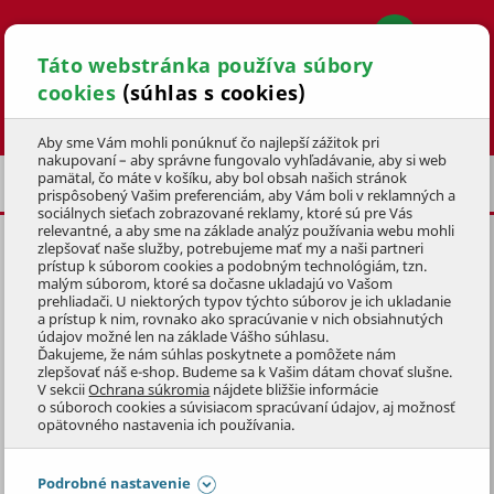
Táto webstránka používa súbory
cookies
(súhlas s cookies)
Hľadať
Aby sme Vám mohli ponúknuť čo najlepší zážitok pri
nakupovaní – aby správne fungovalo vyhľadávanie, aby si web
pamätal, čo máte v košíku, aby bol obsah našich stránok
BAZÉNY AZURO
BAZÉNY AZURO IBIZA
prispôsobený Vašim preferenciám, aby Vám boli v reklamných a
sociálnych sieťach zobrazované reklamy, ktoré sú pre Vás
relevantné, a aby sme na základe analýz používania webu mohli
zlepšovať naše služby, potrebujeme mať my a naši partneri
AZURO IBIZA 400 - ANTRACIT -
prístup k súborom cookies a podobným technológiám, tzn.
HĹBKA
1,50 m
malým súborom, ktoré sa dočasne ukladajú vo Vašom
prehliadači. U niektorých typov týchto súborov je ich ukladanie
a prístup k nim, rovnako ako spracúvanie v nich obsiahnutých
KÓD: 3BZA1107
údajov možné len na základe Vášho súhlasu.
Ďakujeme, že nám súhlas poskytnete a pomôžete nám
zlepšovať náš e-shop. Budeme sa k Vašim dátam chovať slušne.
Preskočiť sekciu
V sekcii
Ochrana súkromia
nájdete bližšie informácie
o súboroch cookies a súvisiacom spracúvaní údajov, aj možnosť
opätovného nastavenia ich používania.
Podrobné nastavenie