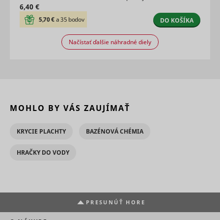
6,40 €
5,70 €
a 35 bodov
DO KOŠÍKA
Načístať ďalšie náhradné diely
MOHLO BY VÁS ZAUJÍMAŤ
KRYCIE PLACHTY
BAZÉNOVÁ CHÉMIA
HRAČKY DO VODY
PRESUNÚŤ HORE