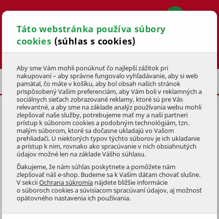
Táto webstránka používa súbory
cookies
(súhlas s cookies)
Hľadať
Aby sme Vám mohli ponúknuť čo najlepší zážitok pri
nakupovaní – aby správne fungovalo vyhľadávanie, aby si web
BAZÉNY AZURO VARIO
pamätal, čo máte v košíku, aby bol obsah našich stránok
prispôsobený Vašim preferenciám, aby Vám boli v reklamných a
sociálnych sieťach zobrazované reklamy, ktoré sú pre Vás
relevantné, a aby sme na základe analýz používania webu mohli
AZURO VARIO V7 STONE -
zlepšovať naše služby, potrebujeme mať my a naši partneri
prístup k súborom cookies a podobným technológiám, tzn.
OVÁLNÉ TELESO
malým súborom, ktoré sa dočasne ukladajú vo Vašom
prehliadači. U niektorých typov týchto súborov je ich ukladanie
KÓD: 3BNA1210
a prístup k nim, rovnako ako spracúvanie v nich obsiahnutých
údajov možné len na základe Vášho súhlasu.
Preskočiť sekciu
Ďakujeme, že nám súhlas poskytnete a pomôžete nám
zlepšovať náš e-shop. Budeme sa k Vašim dátam chovať slušne.
V sekcii
Ochrana súkromia
nájdete bližšie informácie
o súboroch cookies a súvisiacom spracúvaní údajov, aj možnosť
opätovného nastavenia ich používania.