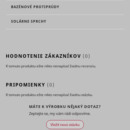
content o
BAZÉNOVÉ PROTIPRÚDY
website.
Stores th
user's vi
SOLÁRNE SPRCHY
player
ytidb::LAST_RESULT_ENTRY_KEY
YouTube
preferenc
using
embedde
YouTube 
Used to t
user’s
HODNOTENIE ZÁKAZNÍKOV
(0)
YtIdbMeta#databases
YouTube
interactio
embedde
K tomuto produktu ešte nikto nenapísal žiadnu recenziu.
content.
PRIPOMIENKY
(0)
K tomuto produktu ešte nikto nenapísal žiadnu otázku.
MÁTE K VÝROBKU NĚJAKÝ DOTAZ?
Zeptejte se, my vám rádi odpovíme.
Vložiť novú otázku