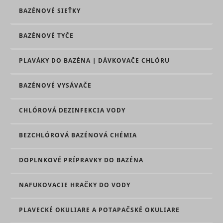
Used to t
BAZÉNOVÉ SIEŤKY
user’s
TESTCOOKIESENABLED
YouTube
interactio
embedde
BAZÉNOVÉ TYČE
content.
Tries to
estimate 
PLAVÁKY DO BAZÉNA | DÁVKOVAČE CHLÓRU
users'
bandwidth
VISITOR_INFO1_LIVE
YouTube
pages wit
BAZÉNOVÉ VYSÁVAČE
integrate
YouTube
videos.
CHLÓROVÁ DEZINFEKCIA VODY
Registers 
unique ID
keep stati
BEZCHLÓROVÁ BAZÉNOVÁ CHÉMIA
YSC
YouTube
of what v
from You
the user 
DOPLNKOVÉ PRÍPRAVKY DO BAZÉNA
seen.
Necessary
NAFUKOVACIE HRAČKY DO VODY
the
implemen
and
yt-icons-last-purged
YouTube
PLAVECKÉ OKULIARE A POTAPAČSKÉ OKULIARE
functionali
YouTube v