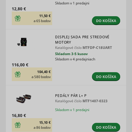
embedde
Skladom v 1 predajni
content.
12,80 €
Tries to
11,50 €
estimate 
DO KOŠÍKA
a 65 bodov
users'
bandwidth
VISITOR_INFO1_LIVE
YouTube
pages wit
DISPLEJ SADA PRE STREDOVÉ
integrate
MOTORY
YouTube
Katalógové číslo
MTFDP-C18UART
videos.
Skladom 3-5 kusov
Registers 
unique ID
Skladom v 4 predajniach
keep stati
116,00 €
YSC
YouTube
of what v
104,40 €
from You
DO KOŠÍKA
a 580 bodov
the user 
seen.
Necessary
the
PEDÁLY PÁR L+ P
implemen
Katalógové číslo
MTF1407-0323
and
yt-icons-last-purged
YouTube
Skladom v 1 predajni
functionali
YouTube v
16,80 €
content o
15,10 €
website.
DO KOŠÍKA
a 86 bodov
Stores th