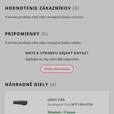
Used to t
user’s
HODNOTENIE ZÁKAZNÍKOV
(0)
__Secure-YNID
YouTube
interactio
embedde
K tomuto produktu ešte nikto nenapísal žiadnu recenziu.
content.
Used to t
user’s
LAST_RESULT_ENTRY_KEY
YouTube
interactio
PRIPOMIENKY
(0)
embedde
content.
K tomuto produktu ešte nikto nenapísal žiadnu otázku.
Used to t
user’s
MÁTE K VÝROBKU NĚJAKÝ DOTAZ?
LogsDatabaseV2:V#||LogsRequestsStore
YouTube
interactio
embedde
Zeptejte se, my vám rádi odpovíme.
content.
Necessary
Vložiť novú otázku
the
implemen
and
ServiceWorkerLogsDatabase#SWHealthLog
YouTube
NÁHRADNÉ DIELY
(6)
functionali
YouTube v
content o
website.
GRIPY PÁR
Used to t
Katalógové číslo
MTF1309-0700
user’s
TESTCOOKIESENABLED
YouTube
interactio
Skladom > 5 kusov