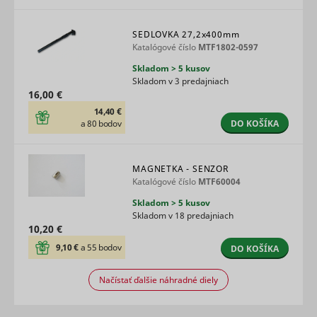
user's vi
player
ytidb::LAST_RESULT_ENTRY_KEY
YouTube
preferenc
SEDLOVKA
27,2x400mm
using
Katalógové číslo
MTF1802-0597
embedde
Skladom > 5 kusov
YouTube 
Skladom v 3 predajniach
Used to t
16,00 €
user’s
YtIdbMeta#databases
YouTube
interactio
14,40 €
embedde
DO KOŠÍKA
a 80 bodov
content.
MAGNETKA - SENZOR
Katalógové číslo
MTF60004
Skladom > 5 kusov
Skladom v 18 predajniach
10,20 €
9,10 €
a 55 bodov
DO KOŠÍKA
Načístať ďalšie náhradné diely