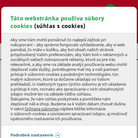
Táto webstránka používa súbory
cookies
(súhlas s cookies)
Hľadať
Aby sme Vám mohli ponúknuť čo najlepší zážitok pri
nakupovaní – aby správne fungovalo vyhľadávanie, aby si web
pamätal, čo máte v košíku, aby bol obsah našich stránok
PRÍSLUŠENSTVO
OSTATNÉ
prispôsobený Vašim preferenciám, aby Vám boli v reklamných a
sociálnych sieťach zobrazované reklamy, ktoré sú pre Vás
relevantné, a aby sme na základe analýz používania webu mohli
zlepšovať naše služby, potrebujeme mať my a naši partneri
PODLOŽKA POD PÍLU
prístup k súborom cookies a podobným technológiám, tzn.
malým súborom, ktoré sa dočasne ukladajú vo Vašom
KÓD: 1PIZ9022
prehliadači. U niektorých typov týchto súborov je ich ukladanie
a prístup k nim, rovnako ako spracúvanie v nich obsiahnutých
údajov možné len na základe Vášho súhlasu.
Preskočiť sekciu
Ďakujeme, že nám súhlas poskytnete a pomôžete nám
zlepšovať náš e-shop. Budeme sa k Vašim dátam chovať slušne.
V sekcii
Ochrana súkromia
nájdete bližšie informácie
o súboroch cookies a súvisiacom spracúvaní údajov, aj možnosť
opätovného nastavenia ich používania.
Podrobné nastavenie