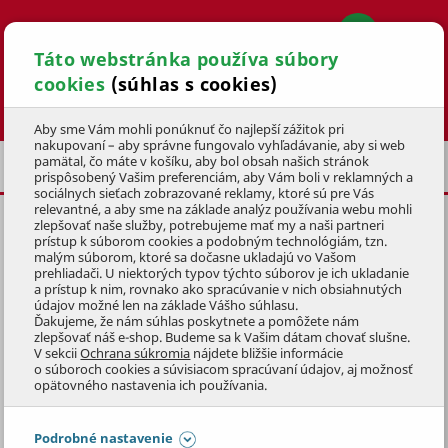
Táto webstránka používa súbory
cookies
(súhlas s cookies)
Hľadať
Aby sme Vám mohli ponúknuť čo najlepší zážitok pri
nakupovaní – aby správne fungovalo vyhľadávanie, aby si web
pamätal, čo máte v košíku, aby bol obsah našich stránok
VIANOČNÉ GULE
POSLEDNÁ ŠANCA
prispôsobený Vašim preferenciám, aby Vám boli v reklamných a
sociálnych sieťach zobrazované reklamy, ktoré sú pre Vás
relevantné, a aby sme na základe analýz používania webu mohli
zlepšovať naše služby, potrebujeme mať my a naši partneri
SKLENENÁ VIANOČNÁ GUĽA
prístup k súborom cookies a podobným technológiám, tzn.
DEDINA
8cm,
PRIEHĽADNÁ
malým súborom, ktoré sa dočasne ukladajú vo Vašom
prehliadači. U niektorých typov týchto súborov je ich ukladanie
a prístup k nim, rovnako ako spracúvanie v nich obsiahnutých
KÓD: 9VAD0707
údajov možné len na základe Vášho súhlasu.
Ďakujeme, že nám súhlas poskytnete a pomôžete nám
zlepšovať náš e-shop. Budeme sa k Vašim dátam chovať slušne.
Preskočiť sekciu
DOPREDAJ
V sekcii
Ochrana súkromia
nájdete bližšie informácie
o súboroch cookies a súvisiacom spracúvaní údajov, aj možnosť
opätovného nastavenia ich používania.
Podrobné nastavenie