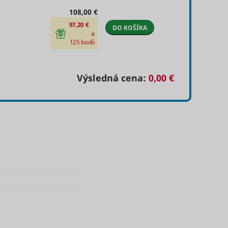
.
108,00 €
detect
97,20 €
DO KOŠÍKA
a
Sledovač
Relácia
125 bodů
l
pixelov
errors.
 Google
Súbor
Výsledná cena:
0,00 €
ick to
HTTP
 and
cookie
he
user's
fter
or
one of
Súbor
tiser's
400 dní
HTTP
 the
cookie
 of
ng the
of an
o
Súbor