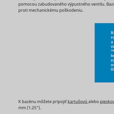
_clck
pomocou zabudovaného výpustného ventilu. Bazé
consent_m
proti mechanickému poškodeniu.
_uetsid
_clsk [x2]
_uetsid_e
K bazénu môžete pripojiť
kartušovú
alebo
piesko
consent_p
mm (1.25").