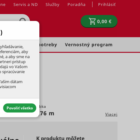
jne
Servis a ND
Služby
Poradňa
Prihlásiť
0,00 €
)
Chovateľské potreby
Vernostný program
yhľadávanie,
eferenciám, aby
né, a aby sme na
rtneri prístup
adajú vo Vašom
ko spracúvanie
 Vašim dátam
úvisiacom
Hĺbka
Povoliť všetko
0,76 m
Viacej
aktívny
K produktu môžete