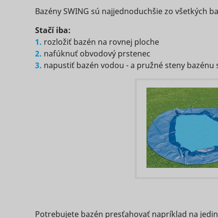
Bazény SWING sú najjednoduchšie zo všetkých b
Stačí iba:
eventStr
tt_appInfo
1.
rozložiť bazén na rovnej ploche
2.
nafúknuť obvodový prstenec
__cf_bm [x
3.
napustiť bazén vodou - a pružné steny bazénu 
cart_remi
hjViewpor
cart_remi
tt_pixel_s
checkedSt
lastVisite
Potrebujete bazén presťahovať napríklad na jedin
tt_session