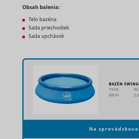
Obsah balenia:
Telo bazéna
Sada priechodiek
_ga
Sada upchávok
_uetvid
consent_st
BAZÉN SWING
TVAR:
RO
_uetvid_e
KRUH
3,
_ga_#
cookiebot
Na sprevádzkova