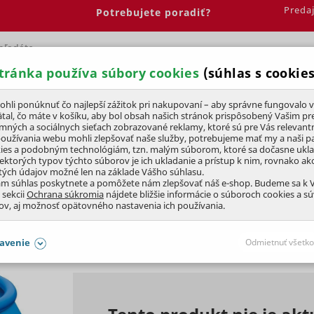
Preda
Potrebujete poradiť?
tránka používa súbory cookies
(súhlas s cookies
Spálňa
Jedáleň
Elektrobicykle
Vína
Pre deti
li ponúknuť čo najlepší zážitok pri nakupovaní – aby správne fungovalo v
tal, čo máte v košíku, aby bol obsah našich stránok prispôsobený Vašim pr
amných a sociálnych sieťach zobrazované reklamy, ktoré sú pre Vás relevant
bazény
Nafukovacie bazény
používania webu mohli zlepšovať naše služby, potrebujeme mať my a naši pa
ies a podobným technológiám, tzn. malým súborom, ktoré sa dočasne ukl
iektorých typov týchto súborov je ich ukladanie a prístup k nim, rovnako a
tých údajov možné len na základe Vášho súhlasu.
6x0,76m
ám súhlas poskytnete a pomôžete nám zlepšovať náš e-shop. Budeme sa k
 sekcii
Ochrana súkromia
nájdete bližšie informácie o súboroch cookies a s
ov, aj možnosť opätovného nastavenia ich používania.
Tvar
Rozmery
DOPREDAJ
avenie
Odmietnuť všetko
kruh
Ø 3,66 m
SÚHLASY AJ S DETAILMI
aby naše stránky mohli fungovať
Vždy 