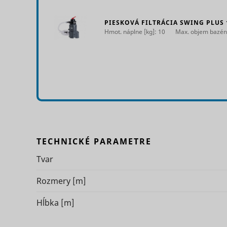
PIESKOVÁ FILTRÁCIA SWING PLUS 
Hmot. náplne [kg]: 10
Max. objem bazén
log/error
_hjSessio
TECHNICKÉ PARAMETRE
IDE
Tvar
Rozmery
[m]
Hĺbka
[m]