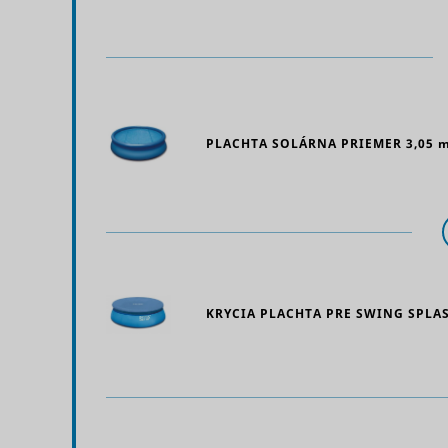
MUID
CookieCo
PLACHTA SOLÁRNA PRIEMER
3,05 
_hjSessio
adx/cm
KRYCIA PLACHTA PRE SWING SPLA