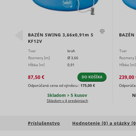
0,76m
BAZÉN SWING
3,66x0,91m
S
BAZÉN
KF12V
ts
persooEnv
uuid2
Tvar
kruh
Tvar
Rozmery [m]
Ø 3,66
Rozmery 
Hĺbka [m]
0,91
Hĺbka [m]
persooSes
87,50 €
239,00 
OŠÍKA
DO KOŠÍKA
 €
Odporúčaná cena od výrobcu :
175,00 €
Odporúčan
persooVid
hjActiveV
Skladom > 5 kusov
N
test_cooki
Skladom v 4 predajniach
XANDR_P
daktelaWe
Príslušenstvo
Hodnotenie (0) a otázky (0