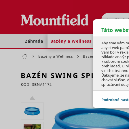
Hľadať
Táto webs
Záhrada
Bazény a Wellness
Dom a dielňa
Aby sme Vám moh
aby si web pamä
Vám boli v rekl
Bazény a Wellness
Bazény
Nadzemné 
základe analýz 
k súborom cook
prehliadači. U n
v nich obsiahnu
BAZÉN SWING SPLASH
3,6
Ďakujeme, že n
chovať slušne. V
KÓD: 3BNA1172
spracúvaní údaj
Preskočiť sekciu
Podrobné nast
JEDNOTLIVÉ 
Potrebné - 