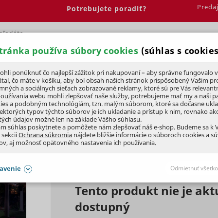
Preda
Potrebujete poradiť?
tránka používa súbory cookies
(súhlas s cookies
Spálňa
Jedáleň
Elektrobicykle
Vína
Pre deti
li ponúknuť čo najlepší zážitok pri nakupovaní – aby správne fungovalo v
tal, čo máte v košíku, aby bol obsah našich stránok prispôsobený Vašim pr
amných a sociálnych sieťach zobrazované reklamy, ktoré sú pre Vás relevant
používania webu mohli zlepšovať naše služby, potrebujeme mať my a naši pa
ies a podobným technológiám, tzn. malým súborom, ktoré sa dočasne ukl
iektorých typov týchto súborov je ich ukladanie a prístup k nim, rovnako a
tých údajov možné len na základe Vášho súhlasu.
PRE BAZÉN PRIEMER
3,6 m
ám súhlas poskytnete a pomôžete nám zlepšovať náš e-shop. Budeme sa k
 sekcii
Ochrana súkromia
nájdete bližšie informácie o súboroch cookies a s
ov, aj možnosť opätovného nastavenia ich používania.
avenie
Odmietnuť všetko
Tento produkt nie je akt
SÚHLASY AJ S DETAILMI
dostupný
aby naše stránky mohli fungovať
Vždy 