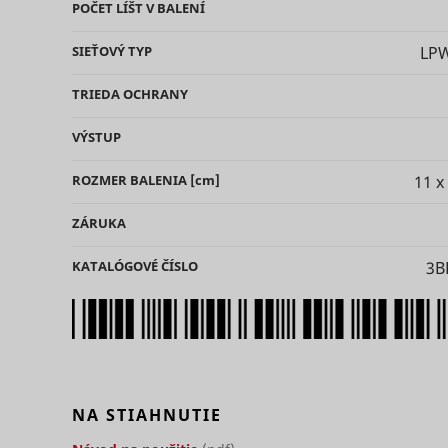
_clck
POČET LÍŠT V
BALENÍ
consent_m
SIEŤOVÝ
TYP
LP
TRIEDA
OCHRANY
VÝSTUP
ROZMER BALENIA
[cm]
11 x
_uetsid
ZÁRUKA
KATALÓGOVÉ ČÍSLO
3B
_clsk [x2]
_uetsid_e
consent_p
NA STIAHNUTIE