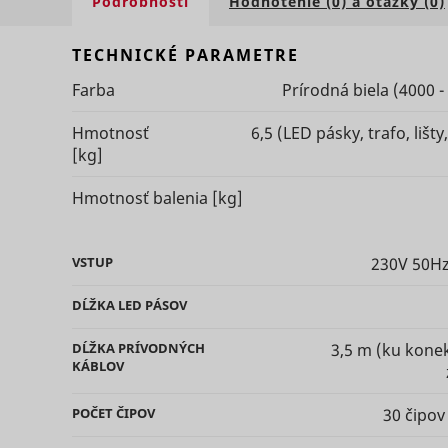
Podrobnosti
Hodnotenie (0) a otázky (0)
TECHNICKÉ PARAMETRE
eventStr
tt_appInfo
Farba
Prírodná biela (4000 -
__cf_bm [x
Hmotnosť
6,5 (LED pásky, trafo, lišty,
cart_remi
[kg]
hjViewpor
Hmotnosť balenia
[kg]
cart_remi
tt_pixel_s
VSTUP
230V 50H
checkedSt
DĹŽKA LED
PÁSOV
lastVisite
DĹŽKA PRÍVODNÝCH
3,5 m (ku kon
KÁBLOV
POČET
ČIPOV
30 čipov
tt_session