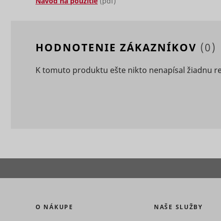
Návod na použitie
(pdf)
HODNOTENIE ZÁKAZNÍKOV
(0)
_ga
_uetvid
K tomuto produktu ešte nikto nenapísal žiadnu r
consent_st
_uetvid_e
_ga_#
cookiebot
O NÁKUPE
NAŠE SLUŽBY