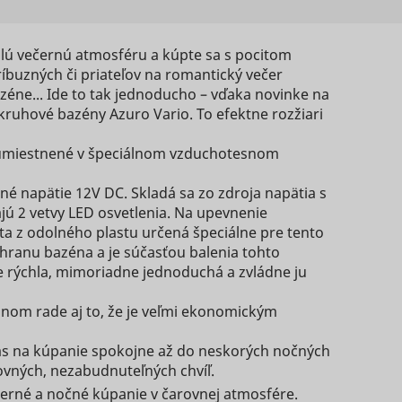
the
Miestne
ing
alú večernú atmosféru a kúpte sa s pocitom
Miestne
Dlhodobá
úložisko
TikTok,
e
ríbuzných či priateľov na romantický večer
Relácia
úložisko
HTML
Súbor
ing the
éne... Ide to tak jednoducho – vďaka novinke na
HTML
Súbor
HTTP
kruhové bazény Azuro Vario. To efektne rozžiari
1 rok
HTTP
cookie
ed
e
Miestne
cookie
ú umiestnené v špeciálnom vzduchotesnom
úložisko
Súbor
the
HTML
Relácia
HTTP
né napätie 12V DC. Skladá sa zo zdroja napätia s
e
cookie
ing
jú 2 vetvy LED osvetlenia. Na upevnenie
Miestne
Súbor
TikTok,
šta z odolného plastu určená špeciálne pre tento
Relácia
úložisko
1 deň
HTTP
ing the
a hranu bazéna a je súčasťou balenia tohto
e
HTML
cookie
 je rýchla, mimoriadne jednoduchá a zvládne ju
ed
Súbor
400 dní
HTTP
dnom rade aj to, že je veľmi ekonomickým
e
cookie
the
čas na kúpanie spokojne až do neskorých nočných
ing
ovných, nezabudnuteľných chvíľ.
Miestne
TikTok,
Súbor
černé a nočné kúpanie v čarovnej atmosfére.
Relácia
úložisko