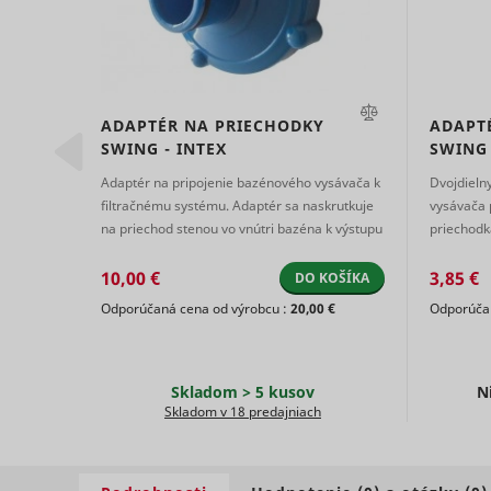
0,9 kg
ADAPTÉR NA PRIECHODKY
ADAPT
SWING - INTEX
SWING
ts
persooEnv
uuid2
Adaptér na pripojenie bazénového vysávača k
Dvojdieln
ý na
filtračnému systému. Adaptér sa naskrutkuje
vysávača 
írivkách.
na priechod stenou vo vnútri bazéna k výstupu
priechodk
persooSes
do filtrácie. Ad ...
pripojeni
10,00 €
3,85 €
OŠÍKA
DO KOŠÍKA
 €
Odporúčaná cena od výrobcu :
20,00 €
Odporúčan
persooVid
hjActiveV
test_cooki
XANDR_P
Skladom > 5 kusov
N
Skladom v 18 predajniach
daktelaWe