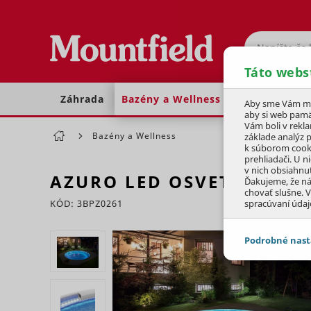
Hľadať
Táto webs
Záhrada
Bazény a Wellness
Dom a dielňa
Aby sme Vám moh
aby si web pamä
Vám boli v rekl
Bazény a Wellness
základe analýz 
k súborom cook
prehliadači. U n
v nich obsiahnu
AZURO LED OSVETLENIE 
Ďakujeme, že n
chovať slušne. V
KÓD: 3BPZ0261
spracúvaní údaj
Preskočiť sekciu
Podrobné nast
JEDNOTLIVÉ 
Potrebné - 