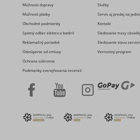
MUID
Možnosti dopravy
Služby
Možnosti platby
Servis aj predaj na jed
Obchodné podmienky
Kontakt
Spätný odber elektra a batérií
Sledovanie trasy zásielk
CookieCo
Reklamačný poriadok
Sledovanie stavu servis
Odstúpenie od zmluvy
Vernostný program
Ochrana súkromia
Podmienky zverejňovania recenzií
_hjSessio
adx/cm