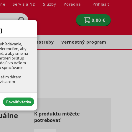
jne
Servis a ND
Služby
Poradňa
Prihlásiť
0,00 €
)
Chovateľské potreby
Vernostný program
yhľadávanie,
eferenciám, aby
né, a aby sme na
rtneri prístup
adajú vo Vašom
ko spracúvanie
 Vašim dátam
úvisiacom
Povoliť všetko
uálne
K produktu môžete
potrebovať
aktívny