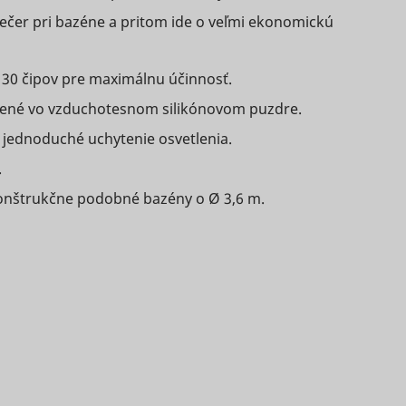
ing the
HTTP
Miestne
HTML
večer pri bazéne a pritom ide o veľmi ekonomickú
cookie
á
úložisko
ed
HTML
 30 čipov pre maximálnu účinnosť.
track
on
nené vo vzduchotesnom silikónovom puzdre.
re jednoduché uchytenie osvetlenia.
 in
Miestne
.
Dlhodobá
úložisko
onštrukčne podobné bazény o Ø 3,6 m.
HTML
sement
 the
Súbor
ces.
HTTP
cookie
 the
ate for
Miestne
ie with
Dlhodobá
úložisko
Miestne
onding
HTML
á
úložisko
HTML