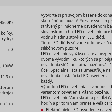
Used by 
between
optimize
function.
social
humans
the visitor's
network
Čaká na
and bots.
Vytvorte si pri svojom bazéne dokon
experience.
eam
scripts.persoo.cz
service, 
schváleni
This is
skutočného luxusu! Pozvite svojich p
TikTok
Saves the
 4500K)
for track
heureka.group
beneficial
strávený pri nádherne osvetlenom baz
user's
2]
1 deň
use of
Čaká na
heureka.sk
for the
slovenskom trhu, LED osvetleniu pre 
screen size
 kolíky,
nder
cdn.mountfield.cz
embedd
schváleni
website, in
vodnú hladinu stovkami LED diód.
in order to
krytky)
services.
order to
Tieto LED diódy sú vode odolné a s
tId
Hotjar
adjust the
Relácia
Used by 
make valid
silikónovom puzdre.
Čaká na
7,0
size of
nder_relation
cdn.mountfield.cz
social
reports on
LED osvetlenie využíva nízke a bezpeč
schváleni
images on
network
the use of
dvoma vývodmi, ku ktorých sa pripája
the
service, 
their
osvetlenia slúži unikátna bazénová li
Čaká na
ession_index
TikTok
z, 100W
website.
oreIds
cdn.mountfield.cz
for track
website.
účel. Špeciálna lišta sa umiestňuje n
schváleni
Collects
use of
osvetlenia. Inštalácia LED osvetlenia
Used to
11,3 m
data on the
embedd
každý.
detect if
Čaká na
user’s
services.
dProductIds
www.mountfield.sk
Výhodou LED osvetlenia je v neposle
the visitor
ektorom
schváleni
navigation
Used by 
variantom osvetlenia Vášho bazéna.
has
zdroja)
and
social
LED osvetlenie Vám skrátka predĺži 
accepted
behavior on
network
hodín a pritom Vám prinesie veľa čar
the
 na 1 m
the
service, 
marketing
Efektné biele LED osvetlenie na ve
Id
TikTok
website.